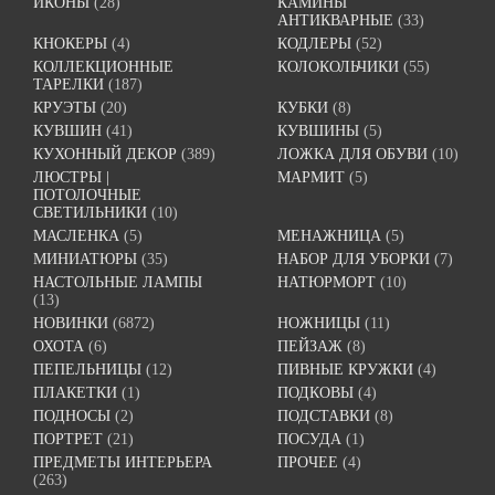
ИКОНЫ
(28)
КАМИНЫ
АНТИКВАРНЫЕ
(33)
КНОКЕРЫ
(4)
КОДЛЕРЫ
(52)
КОЛЛЕКЦИОННЫЕ
КОЛОКОЛЬЧИКИ
(55)
ТАРЕЛКИ
(187)
КРУЭТЫ
(20)
КУБКИ
(8)
КУВШИН
(41)
КУВШИНЫ
(5)
КУХОННЫЙ ДЕКОР
(389)
ЛОЖКА ДЛЯ ОБУВИ
(10)
ЛЮСТРЫ |
МАРМИТ
(5)
ПОТОЛОЧНЫЕ
СВЕТИЛЬНИКИ
(10)
МАСЛЕНКА
(5)
МЕНАЖНИЦА
(5)
МИНИАТЮРЫ
(35)
НАБОР ДЛЯ УБОРКИ
(7)
НАСТОЛЬНЫЕ ЛАМПЫ
НАТЮРМОРТ
(10)
(13)
НОВИНКИ
(6872)
НОЖНИЦЫ
(11)
ОХОТА
(6)
ПЕЙЗАЖ
(8)
ПЕПЕЛЬНИЦЫ
(12)
ПИВНЫЕ КРУЖКИ
(4)
ПЛАКЕТКИ
(1)
ПОДКОВЫ
(4)
ПОДНОСЫ
(2)
ПОДСТАВКИ
(8)
ПОРТРЕТ
(21)
ПОСУДА
(1)
ПРЕДМЕТЫ ИНТЕРЬЕРА
ПРОЧЕЕ
(4)
(263)