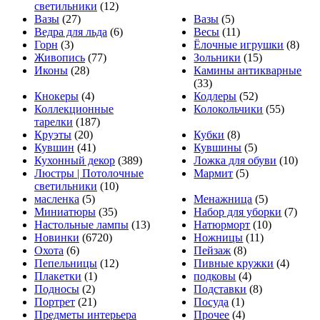
светильники
(12)
Вазы
(27)
Вазы
(5)
Ведра для льда
(6)
Весы
(11)
Горн
(3)
Ёлочные игрушки
(8)
Живопись
(77)
Зольники
(15)
Иконы
(28)
Камины антикварные
(33)
Кнокеры
(4)
Кодлеры
(52)
Коллекционные
Колокольчики
(55)
тарелки
(187)
Круэты
(20)
Кубки
(8)
Кувшин
(41)
Кувшины
(5)
Кухонный декор
(389)
Ложка для обуви
(10)
Люстры | Потолочные
Мармит
(5)
светильники
(10)
масленка
(5)
Менажница
(5)
Миниатюры
(35)
Набор для уборки
(7)
Настольные лампы
(13)
Натюрморт
(10)
Новинки
(6720)
Ножницы
(11)
Охота
(6)
Пейзаж
(8)
Пепельницы
(12)
Пивные кружки
(4)
Плакетки
(1)
подковы
(4)
Подносы
(2)
Подставки
(8)
Портрет
(21)
Посуда
(1)
Предметы интерьера
Прочее
(4)