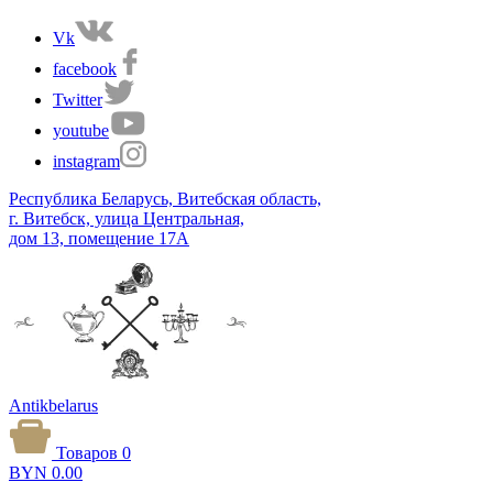
Vk
facebook
Twitter
youtube
instagram
Республика Беларусь, Витебская область,
г. Витебск, улица Центральная,
дом 13, помещение 17А
Antikbelarus
Товаров 0
BYN
0.00