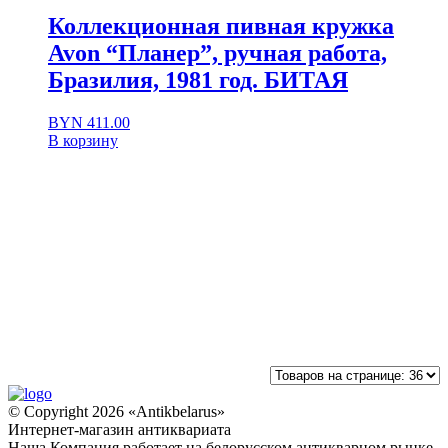
Коллекционная пивная кружка
Avon “Планер”, ручная работа,
Бразилия, 1981 год. БИТАЯ
Первоначальная
Текущая
BYN
411.00
цена
цена:
В корзину
составляла
BYN 411.00.
BYN 1,200.00.
© Copyright 2026 «Antikbelarus»
Интернет-магазин антиквариата
Наша Компания работает на белорусском антикварном рынке