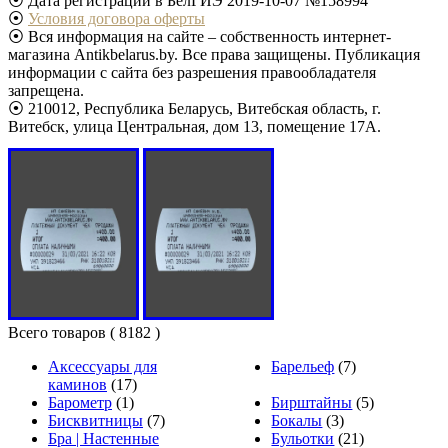
⦿ Дата регистрации в БелГИЭ 2019-10-07 №158994
⦿
Условия договора оферты
⦿ Вся информация на сайте – собственность интернет-
магазина Antikbelarus.by. Все права защищены. Публикация
информации с сайта без разрешения правообладателя
запрещена.
⦿ 210012, Республика Беларусь, Витебская область, г.
Витебск, улица Центральная, дом 13, помещение 17А.
Всего товаров
( 8182 )
Аксессуары для
Барельеф
(7)
каминов
(17)
Барометр
(1)
Бирштайны
(5)
Бисквитницы
(7)
Бокалы
(3)
Бра | Настенные
Бульотки
(21)