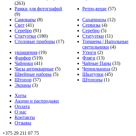
(263)
Рамки для фотографий
Ретро-вещи
(57)
(9)
Самовары
(8)
Сахарницы
(12)
Свет
(41)
Сервизы
(4)
Серебро
(91)
Серебро
(5)
Статуэтки
(180)
Статуэтки
(11)
Столовые приборы
(17)
Торшеры | Напольные
светильники
(4)
украшения
(19)
Утюги
(2)
Фарфор
(519)
Фляги
(13)
Чайники
(41)
Чайные Пары
(33)
Часы антикварные
(5)
Чернильница
(2)
Швейные наборы
(5)
Шкатулки
(45)
Штопор
(57)
Штопоры
(1)
Экраны
(3)
Хиты
Акции и распродажи
Оплата
О нас
Контакты
Отзывы
+375 29 211 07 75