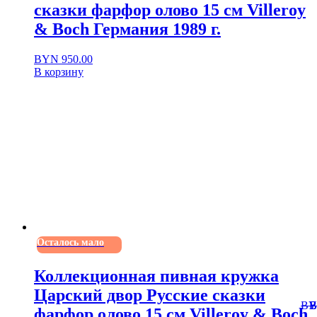
сказки фарфор олово 15 см Villeroy
& Boch Германия 1989 г.
BYN
950.00
В корзину
Осталось мало
Коллекционная пивная кружка
Царский двор Русские сказки
B
фарфор олово 15 см Villeroy & Boch