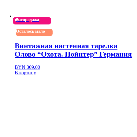
Распродажа
Осталось мало
Винтажная настенная тарелка
Олово “Охота. Пойнтер” Германия
Первоначальная
Текущая
BYN
309.00
цена
цена:
В корзину
составляла
BYN 309.00.
BYN 840.00.