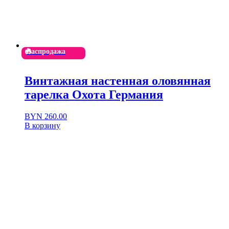
Распродажа
Винтажная настенная оловянная
тарелка Охота Германия
Первоначальная
Текущая
BYN
260.00
цена
цена:
В корзину
составляла
BYN 260.00.
BYN 520.00.