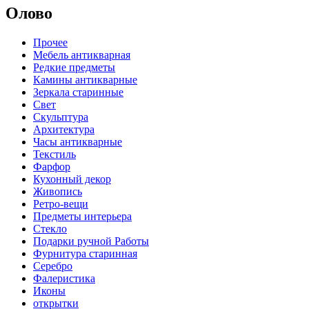
Олово
Прочее
Мебель антикварная
Редкие предметы
Камины антикварные
Зеркала старинные
Свет
Скульптура
Архитектура
Часы антикварные
Текстиль
Фарфор
Кухонный декор
Живопись
Ретро-вещи
Предметы интерьера
Стекло
Подарки ручной Работы
Фурнитура старинная
Серебро
Фалеристика
Иконы
открытки