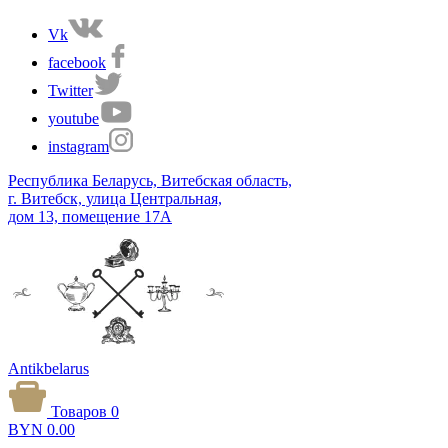
Vk
facebook
Twitter
youtube
instagram
Республика Беларусь, Витебская область,
г. Витебск, улица Центральная,
дом 13, помещение 17А
Antikbelarus
Товаров 0
BYN
0.00