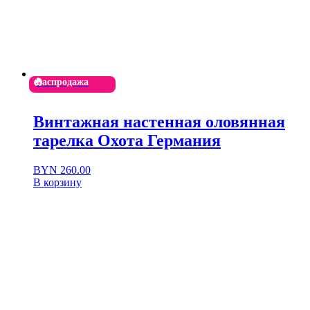
Распродажа
Винтажная настенная оловянная
тарелка Охота Германия
Первоначальная
Текущая
BYN
260.00
цена
цена:
В корзину
составляла
BYN 260.00.
BYN 520.00.