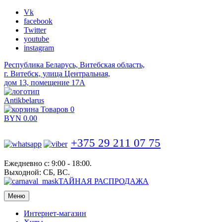
Vk
facebook
Twitter
youtube
instagram
Республика Беларусь, Витебская область,
г. Витебск, улица Центральная,
дом 13, помещение 17А
Antikbelarus
Товаров 0
BYN
0.00
+375 29 211 07 75
Ежедневно с: 9:00 - 18:00.
Выходной: СБ, ВС.
ТАЙНАЯ РАСПРОДАЖА
Меню
Интернет-магазин