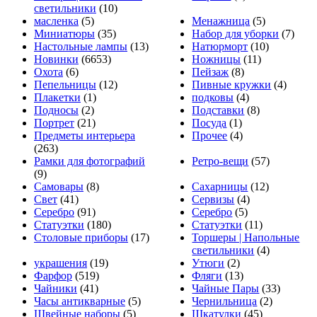
светильники
(10)
масленка
(5)
Менажница
(5)
Миниатюры
(35)
Набор для уборки
(7)
Настольные лампы
(13)
Натюрморт
(10)
Новинки
(6653)
Ножницы
(11)
Охота
(6)
Пейзаж
(8)
Пепельницы
(12)
Пивные кружки
(4)
Плакетки
(1)
подковы
(4)
Подносы
(2)
Подставки
(8)
Портрет
(21)
Посуда
(1)
Предметы интерьера
Прочее
(4)
(263)
Рамки для фотографий
Ретро-вещи
(57)
(9)
Самовары
(8)
Сахарницы
(12)
Свет
(41)
Сервизы
(4)
Серебро
(91)
Серебро
(5)
Статуэтки
(180)
Статуэтки
(11)
Столовые приборы
(17)
Торшеры | Напольные
светильники
(4)
украшения
(19)
Утюги
(2)
Фарфор
(519)
Фляги
(13)
Чайники
(41)
Чайные Пары
(33)
Часы антикварные
(5)
Чернильница
(2)
Швейные наборы
(5)
Шкатулки
(45)