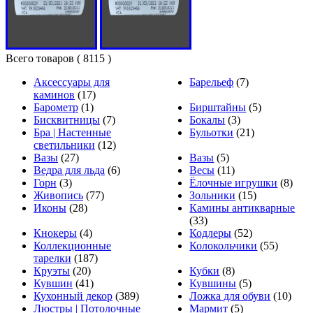
Всего товаров
( 8115 )
Аксессуары для
Барельеф
(7)
каминов
(17)
Барометр
(1)
Бирштайны
(5)
Бисквитницы
(7)
Бокалы
(3)
Бра | Настенные
Бульотки
(21)
светильники
(12)
Вазы
(27)
Вазы
(5)
Ведра для льда
(6)
Весы
(11)
Горн
(3)
Ёлочные игрушки
(8)
Живопись
(77)
Зольники
(15)
Иконы
(28)
Камины антикварные
(33)
Кнокеры
(4)
Кодлеры
(52)
Коллекционные
Колокольчики
(55)
тарелки
(187)
Круэты
(20)
Кубки
(8)
Кувшин
(41)
Кувшины
(5)
Кухонный декор
(389)
Ложка для обуви
(10)
Люстры | Потолочные
Мармит
(5)