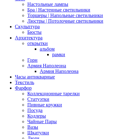
Настольные лампы
Бра | Настенные светильники
Торшеры | Напольные светильники
Люстры | Потолочные светильники
Скульптура
Бюсты
Архитектура
открытки
альбом
рамки
Горн
Армия Наполеона
Армия Наполеона
Часы антикварные
Текстиль
Фарфор
Коллекционные тарелки
Статуэтки
Пивные кружки
Посуда
Кодлеры
Чайные Пары
Вазы
Шкатулки
Люди