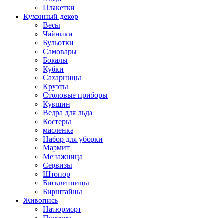
Плакетки
Кухонный декор
Весы
Чайники
Бульотки
Самовары
Бокалы
Кубки
Сахарницы
Круэты
Столовые приборы
Кувшин
Ведра для льда
Костеры
масленка
Набор для уборки
Мармит
Менажница
Сервизы
Штопор
Бисквитницы
Бирштайны
Живопись
Натюрморт
Портрет