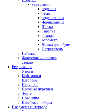
украшения
подковы
часы
подсвечники
Чернильница
Щетка
Тарелка
компас
Барометр
Ложка для обуви
Нагреватель
Пейзаж
Жанровая живопись
стекло
Ретро-вещи
Утюги
Кофемолки
Штопоры
Игрушки
Ёлочные игрушки
Фляги
Ножницы
Швейные наборы
Предметы интерьера