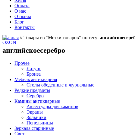
Хиты
Оплата
О нас
Отзывы
Блог
Контакты
Главная
//
Товары из "Метки товаров" по тегу:
английскоесере
английскоесеребро
Прочее
Латунь
Бронза
Мебель антикварная
Столы обеденные и журнальные
Редкие предметы
Серебро
Камины антикварные
Аксессуары для каминов
Экраны
Зольники
Пепельницы
Зеркала старинные
Свет