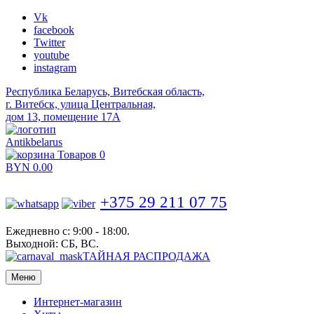
Vk
facebook
Twitter
youtube
instagram
Республика Беларусь, Витебская область,
г. Витебск, улица Центральная,
дом 13, помещение 17А
Antikbelarus
Товаров 0
BYN
0.00
+375 29 211 07 75
Ежедневно с: 9:00 - 18:00.
Выходной: СБ, ВС.
ТАЙНАЯ РАСПРОДАЖА
Меню
Интернет-магазин