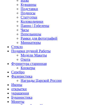
Вазы
Кувшины
Подставки
Подносы
Статуэтки
Колокольчики
Панно | Гобелены
Часы
Пепельницы
Рамки для фотографий
Миниатюры
Стекло
Подарки ручной Работы
Модели Макеты
Охота
Фурнитура старинная
Кнокеры
Серебро
Фалеристика
Награды Царской России
Иконы
открытки
украшения
Букинистика
Монеты