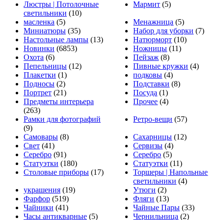
Люстры | Потолочные
Мармит
(5)
светильники
(10)
масленка
(5)
Менажница
(5)
Миниатюры
(35)
Набор для уборки
(7)
Настольные лампы
(13)
Натюрморт
(10)
Новинки
(6853)
Ножницы
(11)
Охота
(6)
Пейзаж
(8)
Пепельницы
(12)
Пивные кружки
(4)
Плакетки
(1)
подковы
(4)
Подносы
(2)
Подставки
(8)
Портрет
(21)
Посуда
(1)
Предметы интерьера
Прочее
(4)
(263)
Рамки для фотографий
Ретро-вещи
(57)
(9)
Самовары
(8)
Сахарницы
(12)
Свет
(41)
Сервизы
(4)
Серебро
(91)
Серебро
(5)
Статуэтки
(180)
Статуэтки
(11)
Столовые приборы
(17)
Торшеры | Напольные
светильники
(4)
украшения
(19)
Утюги
(2)
Фарфор
(519)
Фляги
(13)
Чайники
(41)
Чайные Пары
(33)
Часы антикварные
(5)
Чернильница
(2)