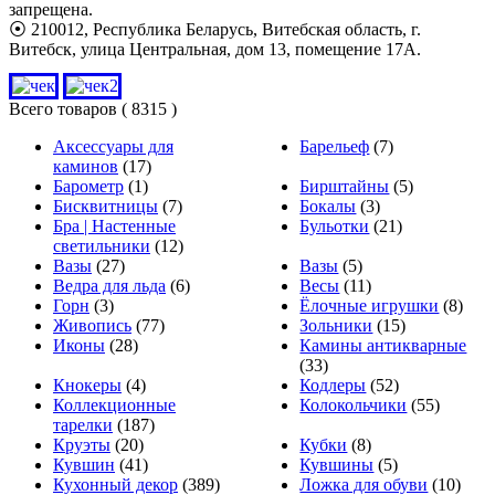
запрещена.
⦿ 210012, Республика Беларусь, Витебская область, г.
Витебск, улица Центральная, дом 13, помещение 17А.
Всего товаров
( 8315 )
Аксессуары для
Барельеф
(7)
каминов
(17)
Барометр
(1)
Бирштайны
(5)
Бисквитницы
(7)
Бокалы
(3)
Бра | Настенные
Бульотки
(21)
светильники
(12)
Вазы
(27)
Вазы
(5)
Ведра для льда
(6)
Весы
(11)
Горн
(3)
Ёлочные игрушки
(8)
Живопись
(77)
Зольники
(15)
Иконы
(28)
Камины антикварные
(33)
Кнокеры
(4)
Кодлеры
(52)
Коллекционные
Колокольчики
(55)
тарелки
(187)
Круэты
(20)
Кубки
(8)
Кувшин
(41)
Кувшины
(5)
Кухонный декор
(389)
Ложка для обуви
(10)