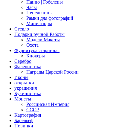
Панно | Гобелены
Часы
Пепельницы
Рамки для фотографий
Миниатюры
Стекло
Подарки ручной Работы
Модели Макеты
Охота
Фурнитура старинная
Кнокеры
Серебро
Фалеристика
Награды Царской России
Иконы
открытки
украшения
Букинистика
Монеты
Российская Империя
СССР
Картография
Барельеф
Новинки