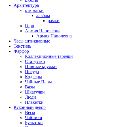
Бюсты
Архитектура
открытки
альбом
рамки
Горн
Армия Наполеона
Армия Наполеона
Часы антикварные
Текстиль
Фарфор
Коллекционные тарелки
Статуэтки
Пивные кружки
Посуда
Кодлеры
Чайные Пары
Вазы
Шкатулки
Люди
Плакетки
Кухонный декор
Весы
Чайники
Бульотки