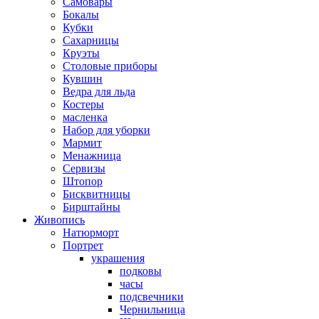
Самовары
Бокалы
Кубки
Сахарницы
Круэты
Столовые приборы
Кувшин
Ведра для льда
Костеры
масленка
Набор для уборки
Мармит
Менажница
Сервизы
Штопор
Бисквитницы
Бирштайны
Живопись
Натюрморт
Портрет
украшения
подковы
часы
подсвечники
Чернильница