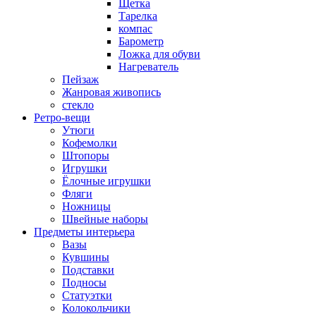
Щетка
Тарелка
компас
Барометр
Ложка для обуви
Нагреватель
Пейзаж
Жанровая живопись
стекло
Ретро-вещи
Утюги
Кофемолки
Штопоры
Игрушки
Ёлочные игрушки
Фляги
Ножницы
Швейные наборы
Предметы интерьера
Вазы
Кувшины
Подставки
Подносы
Статуэтки
Колокольчики