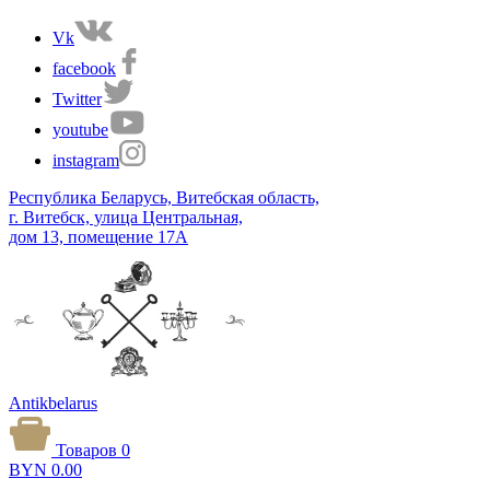
Vk
facebook
Twitter
youtube
instagram
Республика Беларусь, Витебская область,
г. Витебск, улица Центральная,
дом 13, помещение 17А
Antikbelarus
Товаров 0
BYN
0.00