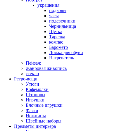
украшения
подковы
часы
подсвечники
Чернильница
Щетка
Тарелка
компас
Барометр
Ложка для обуви
Нагреватель
Пейзаж
Жанровая живопись
стекло
Ретро-вещи
Утюги
Кофемолки
Штопоры
Игрушки
Ёлочные игрушки
Фляги
Ножницы
Швейные наборы
Предметы интерьера