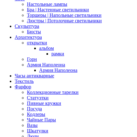
Настольные лампы
Бра | Настенные светильники
Торшеры | Напольные светильники
Люстры | Потолочные светильники
Скульптура
Бюсты
Архитектура
открытки
альбом
рамки
Горн
Армия Наполеона
Армия Наполеона
Часы антикварные
Текстиль
Фарфор
Коллекционные тарелки
Статуэтки
Пивные кружки
Посуда
Кодлеры
Чайные Пары
Вазы
Шкатулки
Люди