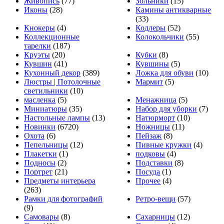
Живопись
(77)
Зольники
(15)
Иконы
(28)
Камины антикварные
(33)
Кнокеры
(4)
Кодлеры
(52)
Коллекционные
Колокольчики
(55)
тарелки
(187)
Круэты
(20)
Кубки
(8)
Кувшин
(41)
Кувшины
(5)
Кухонный декор
(389)
Ложка для обуви
(10)
Люстры | Потолочные
Мармит
(5)
светильники
(10)
масленка
(5)
Менажница
(5)
Миниатюры
(35)
Набор для уборки
(7)
Настольные лампы
(13)
Натюрморт
(10)
Новинки
(6720)
Ножницы
(11)
Охота
(6)
Пейзаж
(8)
Пепельницы
(12)
Пивные кружки
(4)
Плакетки
(1)
подковы
(4)
Подносы
(2)
Подставки
(8)
Портрет
(21)
Посуда
(1)
Предметы интерьера
Прочее
(4)
(263)
Рамки для фотографий
Ретро-вещи
(57)
(9)
Самовары
(8)
Сахарницы
(12)