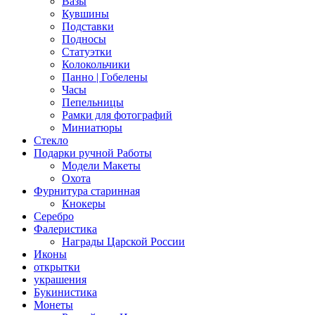
Вазы
Кувшины
Подставки
Подносы
Статуэтки
Колокольчики
Панно | Гобелены
Часы
Пепельницы
Рамки для фотографий
Миниатюры
Стекло
Подарки ручной Работы
Модели Макеты
Охота
Фурнитура старинная
Кнокеры
Серебро
Фалеристика
Награды Царской России
Иконы
открытки
украшения
Букинистика
Монеты