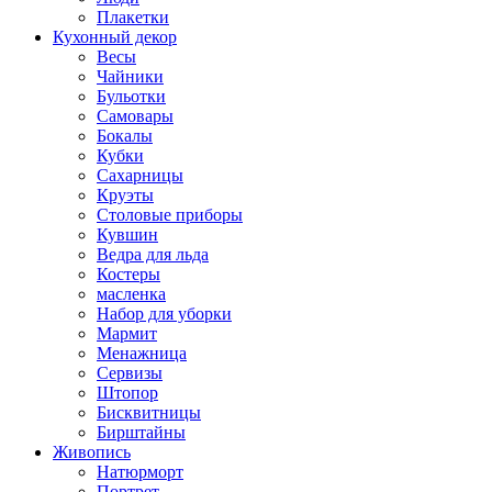
Плакетки
Кухонный декор
Весы
Чайники
Бульотки
Самовары
Бокалы
Кубки
Сахарницы
Круэты
Столовые приборы
Кувшин
Ведра для льда
Костеры
масленка
Набор для уборки
Мармит
Менажница
Сервизы
Штопор
Бисквитницы
Бирштайны
Живопись
Натюрморт
Портрет