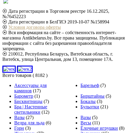
⦿ Дата регистрации в Торговом реестре 16.12.2025,
№76452223
⦿ Дата регистрации в БелГИЭ 2019-10-07 №158994
⦿
Условия договора оферты
⦿ Вся информация на сайте – собственность интернет-
магазина Antikbelarus.by. Все права защищены. Публикация
информации с сайта без разрешения правообладателя
запрещена.
⦿ 210012, Республика Беларусь, Витебская область, г.
Витебск, улица Центральная, дом 13, помещение 17А.
Всего товаров
( 8182 )
Аксессуары для
Барельеф
(7)
каминов
(17)
Барометр
(1)
Бирштайны
(5)
Бисквитницы
(7)
Бокалы
(3)
Бра | Настенные
Бульотки
(21)
светильники
(12)
Вазы
(27)
Вазы
(5)
Ведра для льда
(6)
Весы
(11)
Горн
(3)
Ёлочные игрушки
(8)