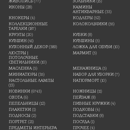
ЖИВОПИСЬ
(77)
ЗОЛЬНИКИ
(15)
ИКОНЫ
(28)
КАМИНЫ
АНТИКВАРНЫЕ
(33)
КНОКЕРЫ
(4)
КОДЛЕРЫ
(52)
КОЛЛЕКЦИОННЫЕ
КОЛОКОЛЬЧИКИ
(55)
ТАРЕЛКИ
(187)
КРУЭТЫ
(20)
КУБКИ
(8)
КУВШИН
(41)
КУВШИНЫ
(5)
КУХОННЫЙ ДЕКОР
(389)
ЛОЖКА ДЛЯ ОБУВИ
(10)
ЛЮСТРЫ |
МАРМИТ
(5)
ПОТОЛОЧНЫЕ
СВЕТИЛЬНИКИ
(10)
МАСЛЕНКА
(5)
МЕНАЖНИЦА
(5)
МИНИАТЮРЫ
(35)
НАБОР ДЛЯ УБОРКИ
(7)
НАСТОЛЬНЫЕ ЛАМПЫ
НАТЮРМОРТ
(10)
(13)
НОВИНКИ
(6743)
НОЖНИЦЫ
(11)
ОХОТА
(6)
ПЕЙЗАЖ
(8)
ПЕПЕЛЬНИЦЫ
(12)
ПИВНЫЕ КРУЖКИ
(4)
ПЛАКЕТКИ
(1)
ПОДКОВЫ
(4)
ПОДНОСЫ
(2)
ПОДСТАВКИ
(8)
ПОРТРЕТ
(21)
ПОСУДА
(1)
ПРЕДМЕТЫ ИНТЕРЬЕРА
ПРОЧЕЕ
(4)