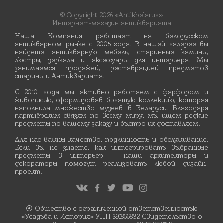
© Copyright 2026 «Antikbelarus»
Интернет-магазин антиквариата
Наша Компания работает на белорусском
антикварном рынке с 2005 года. В нашей галерее вы
найдете антикварную мебель, старинные камины,
люстры, зеркала и аксессуары для интерьера. Мы
занимаемся продажей, реставрацией предметов
старины и Антиквариата.
С 2010 года мы активно работаем с фарфором и
живописью, сформировав богатую коллекцию, которая
наполнила множество музеев в Беларуси. Благодаря
партнёрским связям по всему миру, мы ищем редкие
предметы по вашему заказу и быстро их доставляем.
Для нас важны качество, подлинность и обслуживание.
Если вы не знаете, как интегрировать выбранные
предметы в интерьер — наши архитекторы и
декораторы помогут реализовать любой дизайн-
проект.
⦿ Общество с ограниченной ответственностью
«Усадьба и История» УНП 391866832 Свидетельство о