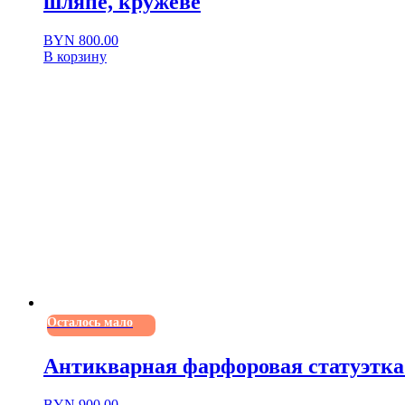
шляпе, кружеве
BYN
800.00
В корзину
Осталось мало
Антикварная фарфоровая статуэтка В
BYN
900.00