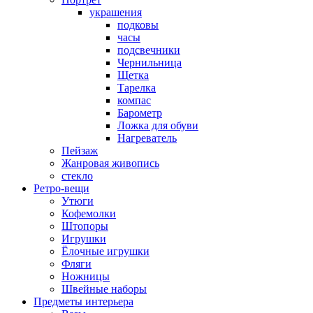
украшения
подковы
часы
подсвечники
Чернильница
Щетка
Тарелка
компас
Барометр
Ложка для обуви
Нагреватель
Пейзаж
Жанровая живопись
стекло
Ретро-вещи
Утюги
Кофемолки
Штопоры
Игрушки
Ёлочные игрушки
Фляги
Ножницы
Швейные наборы
Предметы интерьера