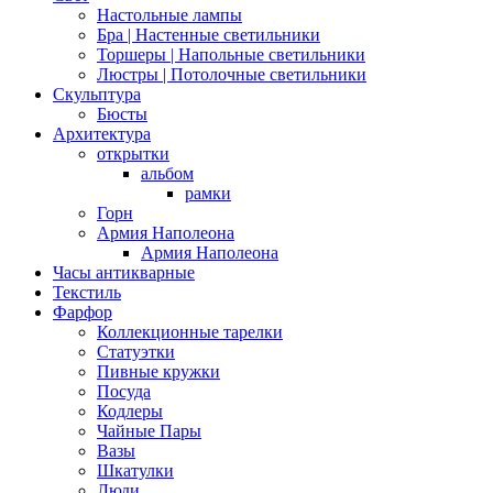
Настольные лампы
Бра | Настенные светильники
Торшеры | Напольные светильники
Люстры | Потолочные светильники
Скульптура
Бюсты
Архитектура
открытки
альбом
рамки
Горн
Армия Наполеона
Армия Наполеона
Часы антикварные
Текстиль
Фарфор
Коллекционные тарелки
Статуэтки
Пивные кружки
Посуда
Кодлеры
Чайные Пары
Вазы
Шкатулки
Люди