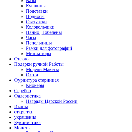
Вазы
Кувшины
Подставки
Подносы
Статуэтки
Колокольчики
Панно | Гобелены
Часы
Пепельницы
Рамки для фотографий
Миниатюры
Стекло
Подарки ручной Работы
Модели Макеты
Охота
Фурнитура старинная
Кнокеры
Серебро
Фалеристика
Награды Царской России
Иконы
открытки
украшения
Букинистика
Монеты