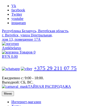
Vk
facebook
Twitter
youtube
instagram
Республика Беларусь, Витебская область,
г. Витебск, улица Центральная,
дом 13, помещение 17А
Antikbelarus
Товаров 0
BYN
0.00
+375 29 211 07 75
Ежедневно с: 9:00 - 18:00.
Выходной: СБ, ВС.
ТАЙНАЯ РАСПРОДАЖА
Меню
Интернет-магазин