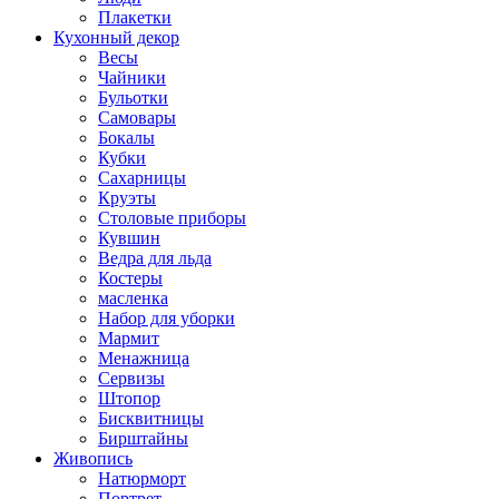
Плакетки
Кухонный декор
Весы
Чайники
Бульотки
Самовары
Бокалы
Кубки
Сахарницы
Круэты
Столовые приборы
Кувшин
Ведра для льда
Костеры
масленка
Набор для уборки
Мармит
Менажница
Сервизы
Штопор
Бисквитницы
Бирштайны
Живопись
Натюрморт
Портрет