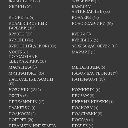
ЖИВОПИСЬ
(77)
ЗОЛЬНИКИ
(15)
ИКОНЫ
(28)
КАМИНЫ
АНТИКВАРНЫЕ
(33)
КНОКЕРЫ
(4)
КОДЛЕРЫ
(52)
КОЛЛЕКЦИОННЫЕ
КОЛОКОЛЬЧИКИ
(55)
ТАРЕЛКИ
(187)
КРУЭТЫ
(20)
КУБКИ
(8)
КУВШИН
(41)
КУВШИНЫ
(5)
КУХОННЫЙ ДЕКОР
(389)
ЛОЖКА ДЛЯ ОБУВИ
(10)
ЛЮСТРЫ |
МАРМИТ
(5)
ПОТОЛОЧНЫЕ
СВЕТИЛЬНИКИ
(10)
МАСЛЕНКА
(5)
МЕНАЖНИЦА
(5)
МИНИАТЮРЫ
(35)
НАБОР ДЛЯ УБОРКИ
(7)
НАСТОЛЬНЫЕ ЛАМПЫ
НАТЮРМОРТ
(10)
(13)
НОВИНКИ
(6872)
НОЖНИЦЫ
(11)
ОХОТА
(6)
ПЕЙЗАЖ
(8)
ПЕПЕЛЬНИЦЫ
(12)
ПИВНЫЕ КРУЖКИ
(4)
ПЛАКЕТКИ
(1)
ПОДКОВЫ
(4)
ПОДНОСЫ
(2)
ПОДСТАВКИ
(8)
ПОРТРЕТ
(21)
ПОСУДА
(1)
ПРЕДМЕТЫ ИНТЕРЬЕРА
ПРОЧЕЕ
(4)