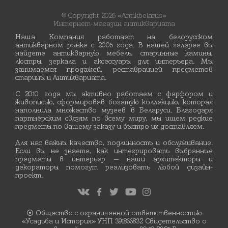
© Copyright 2026 «Antikbelarus»
Интернет-магазин антиквариата
Наша Компания работает на белорусском
антикварном рынке с 2005 года. В нашей галерее вы
найдете антикварную мебель, старинные камины,
люстры, зеркала и аксессуары для интерьера. Мы
занимаемся продажей, реставрацией предметов
старины и Антиквариата.
С 2010 года мы активно работаем с фарфором и
живописью, сформировав богатую коллекцию, которая
наполнила множество музеев в Беларуси. Благодаря
партнёрским связям по всему миру, мы ищем редкие
предметы по вашему заказу и быстро их доставляем.
Для нас важны качество, подлинность и обслуживание.
Если вы не знаете, как интегрировать выбранные
предметы в интерьер — наши архитекторы и
декораторы помогут реализовать любой дизайн-
проект.
⦿ Общество с ограниченной ответственностью
«Усадьба и История» УНП 391866832 Свидетельство о