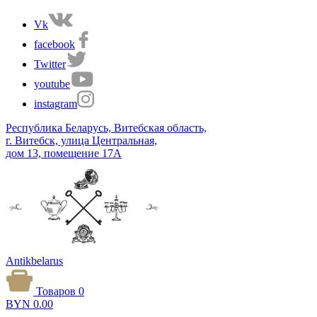
Vk
facebook
Twitter
youtube
instagram
Республика Беларусь, Витебская область,
г. Витебск, улица Центральная,
дом 13, помещение 17А
Antikbelarus
Товаров 0
BYN
0.00