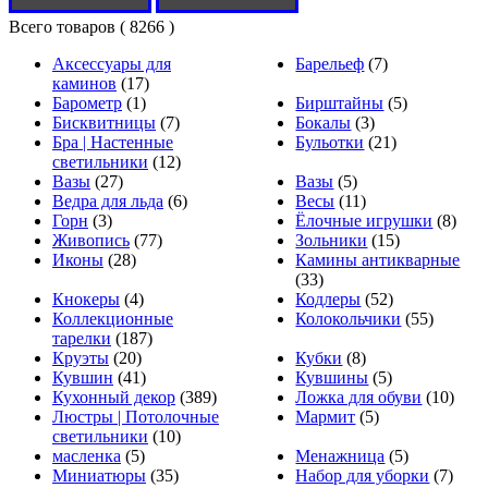
Всего товаров
( 8266 )
Аксессуары для
Барельеф
(7)
каминов
(17)
Барометр
(1)
Бирштайны
(5)
Бисквитницы
(7)
Бокалы
(3)
Бра | Настенные
Бульотки
(21)
светильники
(12)
Вазы
(27)
Вазы
(5)
Ведра для льда
(6)
Весы
(11)
Горн
(3)
Ёлочные игрушки
(8)
Живопись
(77)
Зольники
(15)
Иконы
(28)
Камины антикварные
(33)
Кнокеры
(4)
Кодлеры
(52)
Коллекционные
Колокольчики
(55)
тарелки
(187)
Круэты
(20)
Кубки
(8)
Кувшин
(41)
Кувшины
(5)
Кухонный декор
(389)
Ложка для обуви
(10)
Люстры | Потолочные
Мармит
(5)
светильники
(10)
масленка
(5)
Менажница
(5)
Миниатюры
(35)
Набор для уборки
(7)