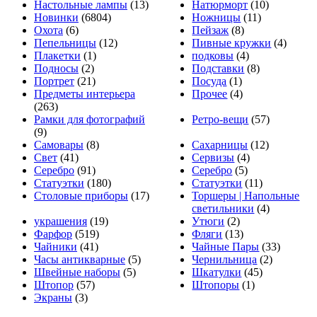
Настольные лампы
(13)
Натюрморт
(10)
Новинки
(6804)
Ножницы
(11)
Охота
(6)
Пейзаж
(8)
Пепельницы
(12)
Пивные кружки
(4)
Плакетки
(1)
подковы
(4)
Подносы
(2)
Подставки
(8)
Портрет
(21)
Посуда
(1)
Предметы интерьера
Прочее
(4)
(263)
Рамки для фотографий
Ретро-вещи
(57)
(9)
Самовары
(8)
Сахарницы
(12)
Свет
(41)
Сервизы
(4)
Серебро
(91)
Серебро
(5)
Статуэтки
(180)
Статуэтки
(11)
Столовые приборы
(17)
Торшеры | Напольные
светильники
(4)
украшения
(19)
Утюги
(2)
Фарфор
(519)
Фляги
(13)
Чайники
(41)
Чайные Пары
(33)
Часы антикварные
(5)
Чернильница
(2)
Швейные наборы
(5)
Шкатулки
(45)
Штопор
(57)
Штопоры
(1)
Экраны
(3)