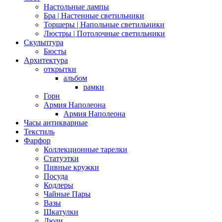
Настольные лампы
Бра | Настенные светильники
Торшеры | Напольные светильники
Люстры | Потолочные светильники
Скульптура
Бюсты
Архитектура
открытки
альбом
рамки
Горн
Армия Наполеона
Армия Наполеона
Часы антикварные
Текстиль
Фарфор
Коллекционные тарелки
Статуэтки
Пивные кружки
Посуда
Кодлеры
Чайные Пары
Вазы
Шкатулки
Люди