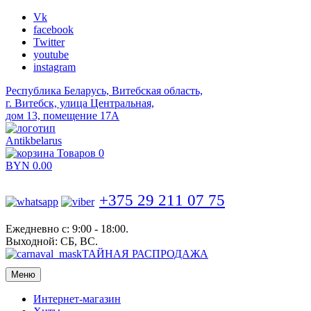
Vk
facebook
Twitter
youtube
instagram
Республика Беларусь, Витебская область,
г. Витебск, улица Центральная,
дом 13, помещение 17А
Antikbelarus
Товаров 0
BYN
0.00
+375 29 211 07 75
Ежедневно с: 9:00 - 18:00.
Выходной: СБ, ВС.
ТАЙНАЯ РАСПРОДАЖА
Меню
Интернет-магазин