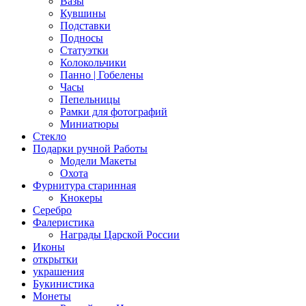
Вазы
Кувшины
Подставки
Подносы
Статуэтки
Колокольчики
Панно | Гобелены
Часы
Пепельницы
Рамки для фотографий
Миниатюры
Стекло
Подарки ручной Работы
Модели Макеты
Охота
Фурнитура старинная
Кнокеры
Серебро
Фалеристика
Награды Царской России
Иконы
открытки
украшения
Букинистика
Монеты