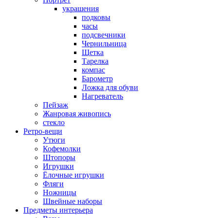
украшения
подковы
часы
подсвечники
Чернильница
Щетка
Тарелка
компас
Барометр
Ложка для обуви
Нагреватель
Пейзаж
Жанровая живопись
стекло
Ретро-вещи
Утюги
Кофемолки
Штопоры
Игрушки
Ёлочные игрушки
Фляги
Ножницы
Швейные наборы
Предметы интерьера