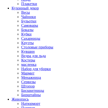
Плакетки
Кухонный декор
Весы
Чайники
Бульотки
Самовары
Бокалы
Кубки
Сахарницы
Круэты
Столовые приборы
Кувшин
Ведра для льда
Костеры
масленка
Набор для уборки
Мармит
Менажница
Сервизы
Штопор
Бисквитницы
Бирштайны
Живопись
Натюрморт
Портрет