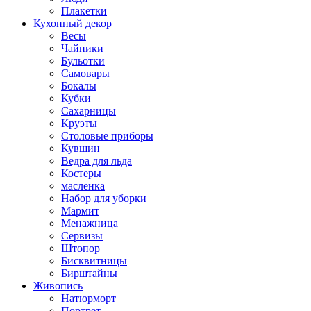
Плакетки
Кухонный декор
Весы
Чайники
Бульотки
Самовары
Бокалы
Кубки
Сахарницы
Круэты
Столовые приборы
Кувшин
Ведра для льда
Костеры
масленка
Набор для уборки
Мармит
Менажница
Сервизы
Штопор
Бисквитницы
Бирштайны
Живопись
Натюрморт
Портрет