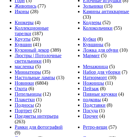
Горн
(3)
Ёлочные игрушки
(8)
Живопись
(77)
Зольники
(15)
Иконы
(28)
Камины антикварные
(33)
Кнокеры
(4)
Кодлеры
(52)
Коллекционные
Колокольчики
(55)
тарелки
(187)
Круэты
(20)
Кубки
(8)
Кувшин
(41)
Кувшины
(5)
Кухонный декор
(389)
Ложка для обуви
(10)
Люстры | Потолочные
Мармит
(5)
светильники
(10)
масленка
(5)
Менажница
(5)
Миниатюры
(35)
Набор для уборки
(7)
Настольные лампы
(13)
Натюрморт
(10)
Новинки
(6804)
Ножницы
(11)
Охота
(6)
Пейзаж
(8)
Пепельницы
(12)
Пивные кружки
(4)
Плакетки
(1)
подковы
(4)
Подносы
(2)
Подставки
(8)
Портрет
(21)
Посуда
(1)
Предметы интерьера
Прочее
(4)
(263)
Рамки для фотографий
Ретро-вещи
(57)
(9)