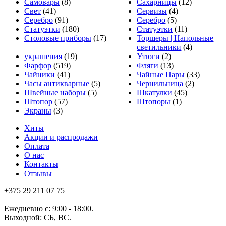
Самовары
(8)
Сахарницы
(12)
Свет
(41)
Сервизы
(4)
Серебро
(91)
Серебро
(5)
Статуэтки
(180)
Статуэтки
(11)
Столовые приборы
(17)
Торшеры | Напольные
светильники
(4)
украшения
(19)
Утюги
(2)
Фарфор
(519)
Фляги
(13)
Чайники
(41)
Чайные Пары
(33)
Часы антикварные
(5)
Чернильница
(2)
Швейные наборы
(5)
Шкатулки
(45)
Штопор
(57)
Штопоры
(1)
Экраны
(3)
Хиты
Акции и распродажи
Оплата
О нас
Контакты
Отзывы
+375 29 211 07 75
Ежедневно с: 9:00 - 18:00.
Выходной: СБ, ВС.