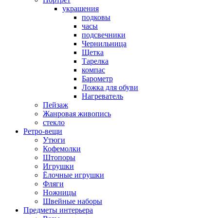
украшения
подковы
часы
подсвечники
Чернильница
Щетка
Тарелка
компас
Барометр
Ложка для обуви
Нагреватель
Пейзаж
Жанровая живопись
стекло
Ретро-вещи
Утюги
Кофемолки
Штопоры
Игрушки
Ёлочные игрушки
Фляги
Ножницы
Швейные наборы
Предметы интерьера