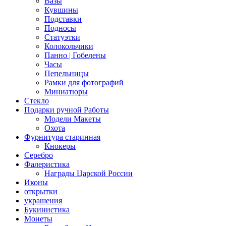
Вазы
Кувшины
Подставки
Подносы
Статуэтки
Колокольчики
Панно | Гобелены
Часы
Пепельницы
Рамки для фотографий
Миниатюры
Стекло
Подарки ручной Работы
Модели Макеты
Охота
Фурнитура старинная
Кнокеры
Серебро
Фалеристика
Награды Царской России
Иконы
открытки
украшения
Букинистика
Монеты