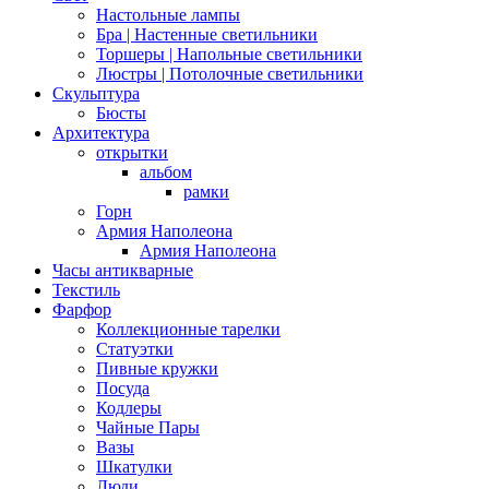
Настольные лампы
Бра | Настенные светильники
Торшеры | Напольные светильники
Люстры | Потолочные светильники
Скульптура
Бюсты
Архитектура
открытки
альбом
рамки
Горн
Армия Наполеона
Армия Наполеона
Часы антикварные
Текстиль
Фарфор
Коллекционные тарелки
Статуэтки
Пивные кружки
Посуда
Кодлеры
Чайные Пары
Вазы
Шкатулки
Люди