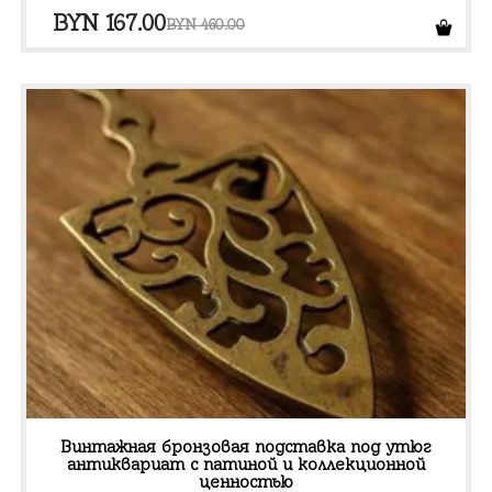
Первоначальная
Текущая
BYN
167.00
BYN
460.00
цена
цена:
составляла
BYN 167.00.
BYN 460.00.
Винтажная бронзовая подставка под утюг
антиквариат с патиной и коллекционной
ценностью