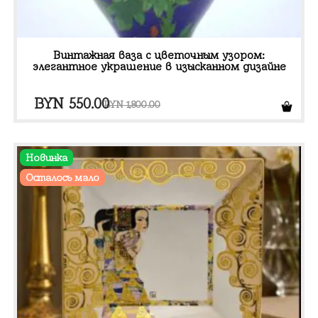
Винтажная ваза с цветочным узором:
элегантное украшение в изысканном дизайне
Первоначальная
Текущая
BYN
550.00
BYN
1,800.00
цена
цена:
составляла
BYN 550.00.
Новинка
BYN 1,800.00.
Осталось мало