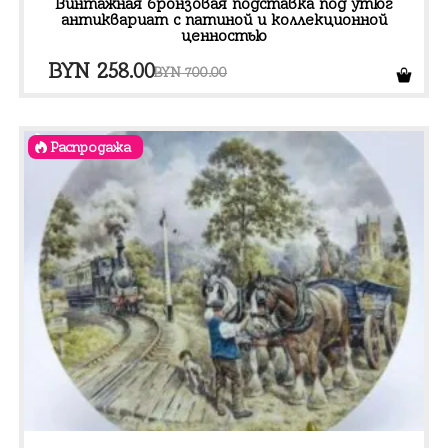
Винтажная бронзовая подставка под утюг
антиквариат с патиной и коллекционной
ценностью
Первоначальная
Текущая
BYN
258.00
BYN
700.00
цена
цена:
составляла
BYN 258.00.
Распродажа
BYN 700.00.