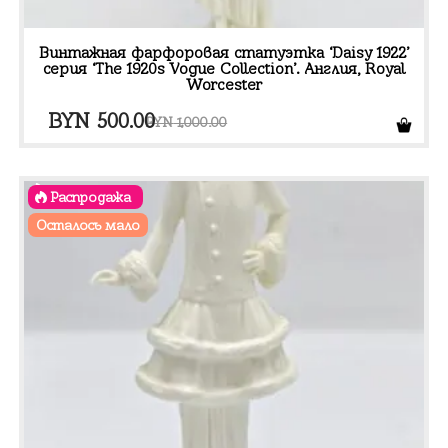
Винтажная фарфоровая статуэтка ‘Daisy 1922’
серия ‘The 1920s Vogue Collection’. Англия, Royal
Worcester
Первоначальная
Текущая
BYN
500.00
BYN
1,000.00
цена
цена:
составляла
BYN 500.00.
Распродажа
BYN 1,000.00.
Осталось мало