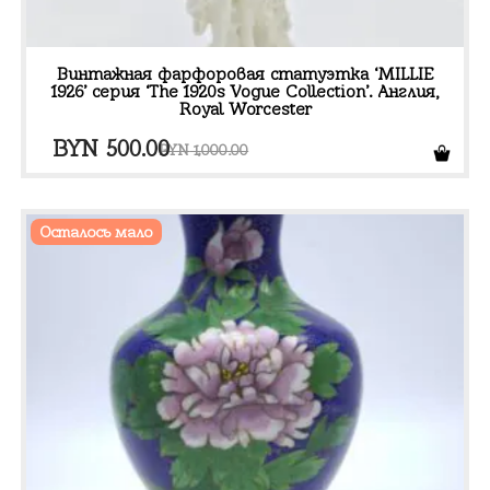
Винтажная фарфоровая статуэтка ‘MILLIE
1926’ серия ‘The 1920s Vogue Collection’. Англия,
Royal Worcester
Первоначальная
Текущая
BYN
500.00
BYN
1,000.00
цена
цена:
составляла
BYN 500.00.
Осталось мало
BYN 1,000.00.