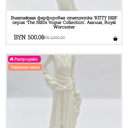
Винтажная фарфоровая статуэтка ‘KITTY 1928’
серия ‘The 1920s Vogue Collection’. Англия, Royal
Worcester
Первоначальная
Текущая
BYN
500.00
BYN
1,000.00
цена
цена:
составляла
BYN 500.00.
Распродажа
BYN 1,000.00.
Осталось мало