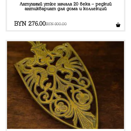
Латунный утюг начала 20 века – редкий
антиквариат для дома и коллекций
Первоначальная
Текущая
BYN
276.00
BYN
900.00
цена
цена:
составляла
BYN 276.00.
BYN 900.00.