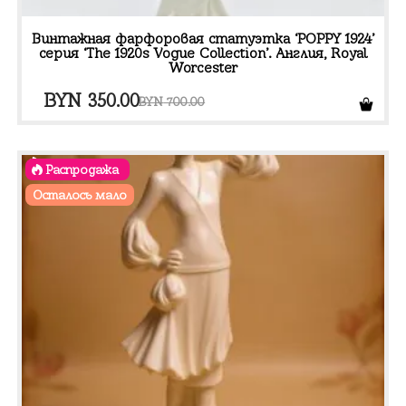
Винтажная фарфоровая статуэтка ‘POPPY 1924’
серия ‘The 1920s Vogue Collection’. Англия, Royal
Worcester
Первоначальная
Текущая
BYN
350.00
BYN
700.00
цена
цена:
составляла
BYN 350.00.
Распродажа
BYN 700.00.
Осталось мало