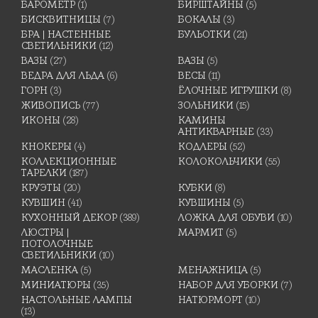
БАРОМЕТР
(1)
БИРШТАЙНЫ
(5)
БИСКВИТНИЦЫ
(7)
БОКАЛЫ
(3)
БРА | НАСТЕННЫЕ
БУЛЬОТКИ
(21)
СВЕТИЛЬНИКИ
(12)
ВАЗЫ
(27)
ВАЗЫ
(5)
ВЕДРА ДЛЯ ЛЬДА
(6)
ВЕСЫ
(11)
ГОРН
(3)
ЁЛОЧНЫЕ ИГРУШКИ
(8)
ЖИВОПИСЬ
(77)
ЗОЛЬНИКИ
(15)
ИКОНЫ
(28)
КАМИНЫ
АНТИКВАРНЫЕ
(33)
КНОКЕРЫ
(4)
КОДЛЕРЫ
(52)
КОЛЛЕКЦИОННЫЕ
КОЛОКОЛЬЧИКИ
(55)
ТАРЕЛКИ
(187)
КРУЭТЫ
(20)
КУБКИ
(8)
КУВШИН
(41)
КУВШИНЫ
(5)
КУХОННЫЙ ДЕКОР
(389)
ЛОЖКА ДЛЯ ОБУВИ
(10)
ЛЮСТРЫ |
МАРМИТ
(5)
ПОТОЛОЧНЫЕ
СВЕТИЛЬНИКИ
(10)
МАСЛЕНКА
(5)
МЕНАЖНИЦА
(5)
МИНИАТЮРЫ
(35)
НАБОР ДЛЯ УБОРКИ
(7)
НАСТОЛЬНЫЕ ЛАМПЫ
НАТЮРМОРТ
(10)
(13)