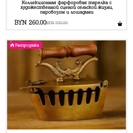
Коллекционная фарфоровая тарелка с
художественной сценой сельской жизни,
паровозом и лошадьми
Первоначальная
Текущая
BYN
260.00
BYN
700.00
цена
цена:
составляла
BYN 260.00.
Распродажа
BYN 700.00.