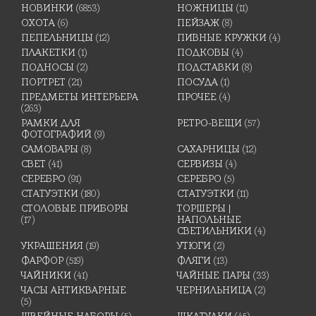
НОВИНКИ
(6853)
НОЖНИЦЫ
(11)
ОХОТА
(6)
ПЕЙЗАЖ
(8)
ПЕПЕЛЬНИЦЫ
(12)
ПИВНЫЕ КРУЖКИ
(4)
ПЛАКЕТКИ
(1)
ПОДКОВЫ
(4)
ПОДНОСЫ
(2)
ПОДСТАВКИ
(8)
ПОРТРЕТ
(21)
ПОСУДА
(1)
ПРЕДМЕТЫ ИНТЕРЬЕРА
ПРОЧЕЕ
(4)
(263)
РАМКИ ДЛЯ
РЕТРО-ВЕЩИ
(57)
ФОТОГРАФИЙ
(9)
САМОВАРЫ
(8)
САХАРНИЦЫ
(12)
СВЕТ
(41)
СЕРВИЗЫ
(4)
СЕРЕБРО
(91)
СЕРЕБРО
(5)
СТАТУЭТКИ
(180)
СТАТУЭТКИ
(11)
СТОЛОВЫЕ ПРИБОРЫ
ТОРШЕРЫ |
(17)
НАПОЛЬНЫЕ
СВЕТИЛЬНИКИ
(4)
УКРАШЕНИЯ
(19)
УТЮГИ
(2)
ФАРФОР
(519)
ФЛЯГИ
(13)
ЧАЙНИКИ
(41)
ЧАЙНЫЕ ПАРЫ
(33)
ЧАСЫ АНТИКВАРНЫЕ
ЧЕРНИЛЬНИЦА
(2)
(5)
ШВЕЙНЫЕ НАБОРЫ
(5)
ШКАТУЛКИ
(45)