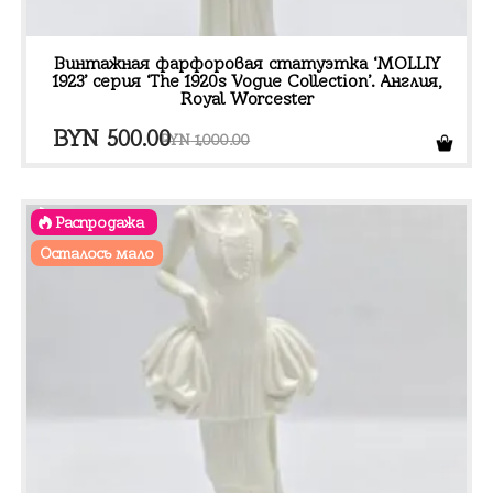
Винтажная фарфоровая статуэтка ‘MOLLIY
1923’ серия ‘The 1920s Vogue Collection’. Англия,
Royal Worcester
Первоначальная
Текущая
BYN
500.00
BYN
1,000.00
цена
цена:
составляла
BYN 500.00.
Распродажа
BYN 1,000.00.
Осталось мало