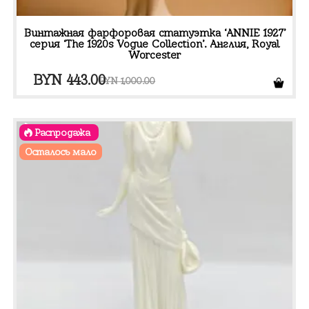
Винтажная фарфоровая статуэтка ‘ANNIE 1927’
серия ‘The 1920s Vogue Collection’. Англия, Royal
Worcester
Первоначальная
Текущая
BYN
443.00
BYN
1,000.00
цена
цена:
составляла
BYN 443.00.
Распродажа
BYN 1,000.00.
Осталось мало