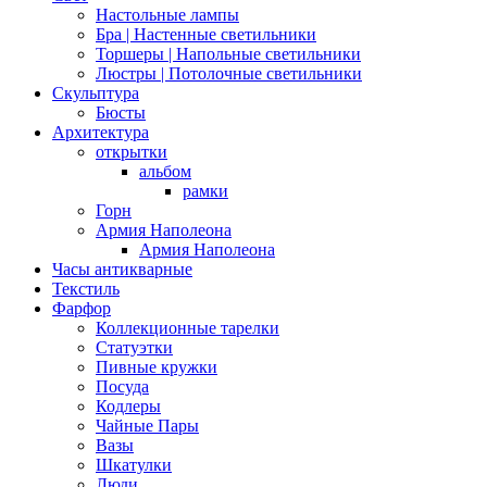
Настольные лампы
Бра | Настенные светильники
Торшеры | Напольные светильники
Люстры | Потолочные светильники
Скульптура
Бюсты
Архитектура
открытки
альбом
рамки
Горн
Армия Наполеона
Армия Наполеона
Часы антикварные
Текстиль
Фарфор
Коллекционные тарелки
Статуэтки
Пивные кружки
Посуда
Кодлеры
Чайные Пары
Вазы
Шкатулки
Люди