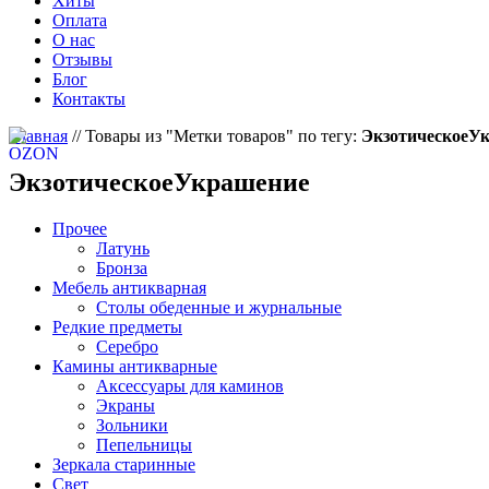
Хиты
Оплата
О нас
Отзывы
Блог
Контакты
Главная
//
Товары из "Метки товаров" по тегу:
ЭкзотическоеУ
ЭкзотическоеУкрашение
Прочее
Латунь
Бронза
Мебель антикварная
Столы обеденные и журнальные
Редкие предметы
Серебро
Камины антикварные
Аксессуары для каминов
Экраны
Зольники
Пепельницы
Зеркала старинные
Свет