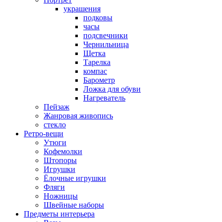
украшения
подковы
часы
подсвечники
Чернильница
Щетка
Тарелка
компас
Барометр
Ложка для обуви
Нагреватель
Пейзаж
Жанровая живопись
стекло
Ретро-вещи
Утюги
Кофемолки
Штопоры
Игрушки
Ёлочные игрушки
Фляги
Ножницы
Швейные наборы
Предметы интерьера