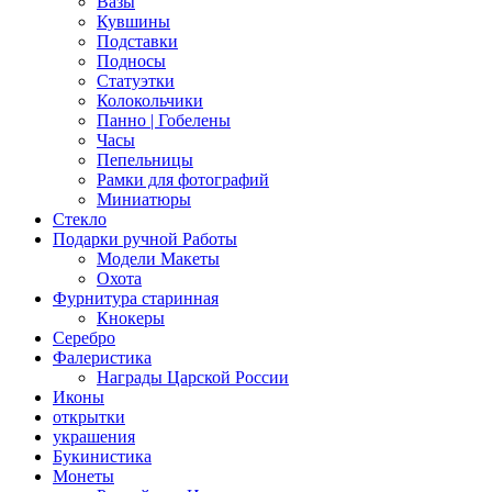
Вазы
Кувшины
Подставки
Подносы
Статуэтки
Колокольчики
Панно | Гобелены
Часы
Пепельницы
Рамки для фотографий
Миниатюры
Стекло
Подарки ручной Работы
Модели Макеты
Охота
Фурнитура старинная
Кнокеры
Серебро
Фалеристика
Награды Царской России
Иконы
открытки
украшения
Букинистика
Монеты