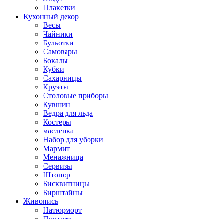
Плакетки
Кухонный декор
Весы
Чайники
Бульотки
Самовары
Бокалы
Кубки
Сахарницы
Круэты
Столовые приборы
Кувшин
Ведра для льда
Костеры
масленка
Набор для уборки
Мармит
Менажница
Сервизы
Штопор
Бисквитницы
Бирштайны
Живопись
Натюрморт
Портрет