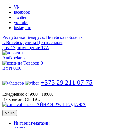
Vk
facebook
Twitter
youtube
instagram
Республика Беларусь, Витебская область,
г. Витебск, улица Центральная,
дом 13, помещение 17А
Antikbelarus
Товаров 0
BYN
0.00
+375 29 211 07 75
Ежедневно с: 9:00 - 18:00.
Выходной: СБ, ВС.
ТАЙНАЯ РАСПРОДАЖА
Меню
Интернет-магазин