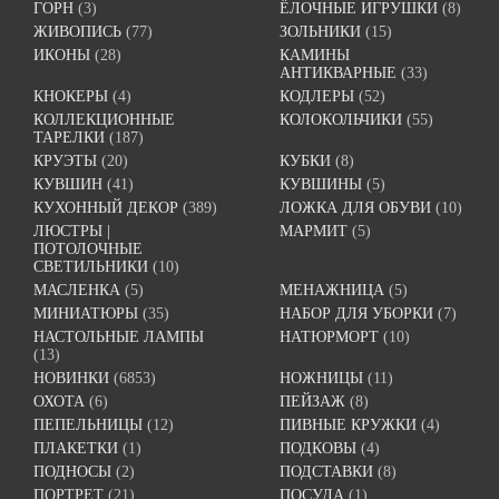
ГОРН
(3)
ЁЛОЧНЫЕ ИГРУШКИ
(8)
ЖИВОПИСЬ
(77)
ЗОЛЬНИКИ
(15)
ИКОНЫ
(28)
КАМИНЫ
АНТИКВАРНЫЕ
(33)
КНОКЕРЫ
(4)
КОДЛЕРЫ
(52)
КОЛЛЕКЦИОННЫЕ
КОЛОКОЛЬЧИКИ
(55)
ТАРЕЛКИ
(187)
КРУЭТЫ
(20)
КУБКИ
(8)
КУВШИН
(41)
КУВШИНЫ
(5)
КУХОННЫЙ ДЕКОР
(389)
ЛОЖКА ДЛЯ ОБУВИ
(10)
ЛЮСТРЫ |
МАРМИТ
(5)
ПОТОЛОЧНЫЕ
СВЕТИЛЬНИКИ
(10)
МАСЛЕНКА
(5)
МЕНАЖНИЦА
(5)
МИНИАТЮРЫ
(35)
НАБОР ДЛЯ УБОРКИ
(7)
НАСТОЛЬНЫЕ ЛАМПЫ
НАТЮРМОРТ
(10)
(13)
НОВИНКИ
(6853)
НОЖНИЦЫ
(11)
ОХОТА
(6)
ПЕЙЗАЖ
(8)
ПЕПЕЛЬНИЦЫ
(12)
ПИВНЫЕ КРУЖКИ
(4)
ПЛАКЕТКИ
(1)
ПОДКОВЫ
(4)
ПОДНОСЫ
(2)
ПОДСТАВКИ
(8)
ПОРТРЕТ
(21)
ПОСУДА
(1)