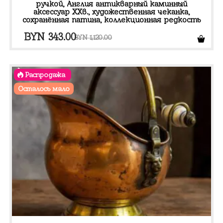
ручкой, Англия антикварный каминный
аксессуар XXв., художественная чеканка,
сохранённая патина, коллекционная редкость
Первоначальная
Текущая
BYN
343.00
BYN
1,120.00
цена
цена:
составляла
BYN 343.00.
Распродажа
BYN 1,120.00.
Осталось мало