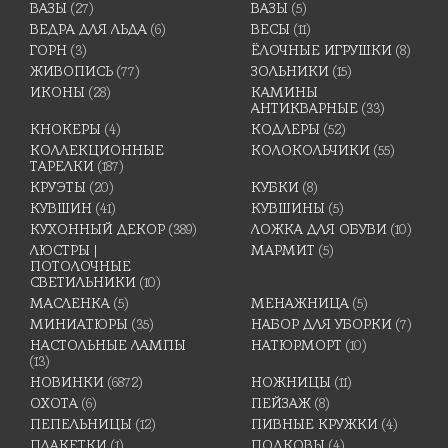
ВАЗЫ
(27)
ВАЗЫ
(5)
ВЕДРА ДЛЯ ЛЬДА
(6)
ВЕСЫ
(11)
ГОРН
(3)
ЁЛОЧНЫЕ ИГРУШКИ
(8)
ЖИВОПИСЬ
(77)
ЗОЛЬНИКИ
(15)
ИКОНЫ
(28)
КАМИНЫ
АНТИКВАРНЫЕ
(33)
КНОКЕРЫ
(4)
КОДЛЕРЫ
(52)
КОЛЛЕКЦИОННЫЕ
КОЛОКОЛЬЧИКИ
(55)
ТАРЕЛКИ
(187)
КРУЭТЫ
(20)
КУБКИ
(8)
КУВШИН
(41)
КУВШИНЫ
(5)
КУХОННЫЙ ДЕКОР
(389)
ЛОЖКА ДЛЯ ОБУВИ
(10)
ЛЮСТРЫ |
МАРМИТ
(5)
ПОТОЛОЧНЫЕ
СВЕТИЛЬНИКИ
(10)
МАСЛЕНКА
(5)
МЕНАЖНИЦА
(5)
МИНИАТЮРЫ
(35)
НАБОР ДЛЯ УБОРКИ
(7)
НАСТОЛЬНЫЕ ЛАМПЫ
НАТЮРМОРТ
(10)
(13)
НОВИНКИ
(6872)
НОЖНИЦЫ
(11)
ОХОТА
(6)
ПЕЙЗАЖ
(8)
ПЕПЕЛЬНИЦЫ
(12)
ПИВНЫЕ КРУЖКИ
(4)
ПЛАКЕТКИ
(1)
ПОДКОВЫ
(4)