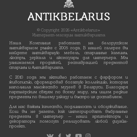
© Copyright 2026 «Antikbelarus»
Интернет-магазин антиквариата
Наша Компания работает на белорусском
антикварном рынке с 2005 года. В нашей галерее вы
найдете антикварную мебель, старинные камины,
люстры, зеркала и аксессуары для интерьера. Мы
занимаемся продажей, реставрацией предметов
старины и Антиквариата.
С 2010 года мы активно работаем с фарфором и
живописью, сформировав богатую коллекцию, которая
наполнила множество музеев в Беларуси. Благодаря
партнёрским связям по всему миру, мы ищем редкие
предметы по вашему заказу и быстро их доставляем.
Для нас важны качество, подлинность и обслуживание.
Если вы не знаете, как интегрировать выбранные
предметы в интерьер — наши архитекторы и
декораторы помогут реализовать любой дизайн-
проект.