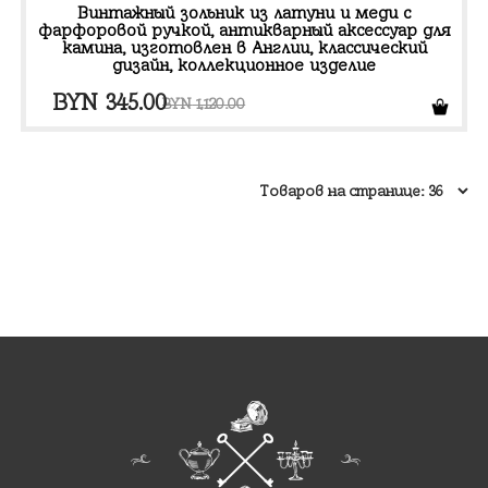
Винтажный зольник из латуни и меди с
фарфоровой ручкой, антикварный аксессуар для
камина, изготовлен в Англии, классический
дизайн, коллекционное изделие
Первоначальная
Текущая
BYN
345.00
BYN
1,120.00
цена
цена:
составляла
BYN 345.00.
BYN 1,120.00.