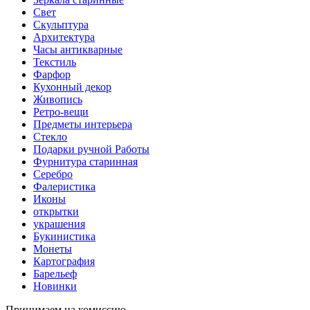
Свет
Скульптура
Архитектура
Часы антикварные
Текстиль
Фарфор
Кухонный декор
Живопись
Ретро-вещи
Предметы интерьера
Стекло
Подарки ручной Работы
Фурнитура старинная
Серебро
Фалеристика
Иконы
открытки
украшения
Букинистика
Монеты
Картография
Барельеф
Новинки
Принимаем на комиссию