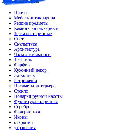
хризантема
Прочее
Мебель антикварная
Редкие предметы
Камины антикварные
Зеркала старинные
Свет
Скульптура
Архитектура
Часы антикварные
Текстиль
Фарфор
Кухонный декор
Живопись
Ретро-вещи
Предметы интерьера
Стекло
Подарки ручной Работы
Фурнитура старинная
Серебро
Фалеристика
Иконы
открытки
украшения