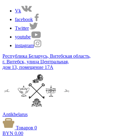
Vk
facebook
Twitter
youtube
instagram
Республика Беларусь, Витебская область,
г. Витебск, улица Центральная,
дом 13, помещение 17А
Antikbelarus
Товаров 0
BYN
0.00