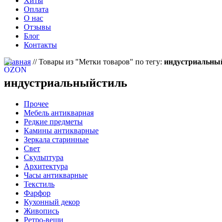
Хиты
Оплата
О нас
Отзывы
Блог
Контакты
Главная
//
Товары из "Метки товаров" по тегу:
индустриальны
индустриальныйстиль
Прочее
Мебель антикварная
Редкие предметы
Камины антикварные
Зеркала старинные
Свет
Скульптура
Архитектура
Часы антикварные
Текстиль
Фарфор
Кухонный декор
Живопись
Ретро-вещи