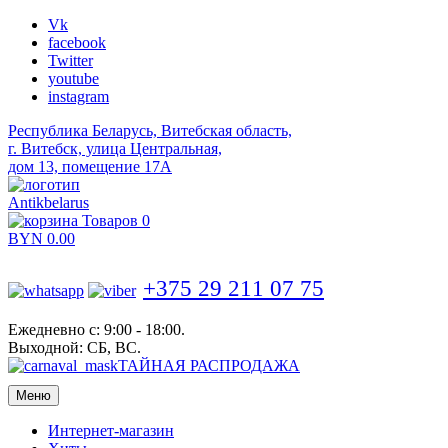
Vk
facebook
Twitter
youtube
instagram
Республика Беларусь, Витебская область,
г. Витебск, улица Центральная,
дом 13, помещение 17А
Antikbelarus
Товаров 0
BYN
0.00
+375 29 211 07 75
Ежедневно с: 9:00 - 18:00.
Выходной: СБ, ВС.
ТАЙНАЯ РАСПРОДАЖА
Меню
Интернет-магазин