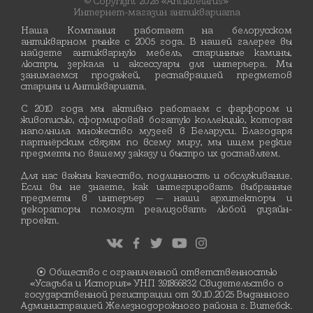
© Copyright 2026 «Antikbelarus»
Интернет-магазин антиквариата
Наша Компания работает на белорусском
антикварном рынке с 2005 года. В нашей галерее вы
найдете антикварную мебель, старинные камины,
люстры, зеркала и аксессуары для интерьера. Мы
занимаемся продажей, реставрацией предметов
старины и Антиквариата.
С 2010 года мы активно работаем с фарфором и
живописью, сформировав богатую коллекцию, которая
наполнила множество музеев в Беларуси. Благодаря
партнёрским связям по всему миру, мы ищем редкие
предметы по вашему заказу и быстро их доставляем.
Для нас важны качество, подлинность и обслуживание.
Если вы не знаете, как интегрировать выбранные
предметы в интерьер — наши архитекторы и
декораторы помогут реализовать любой дизайн-
проект.
⦿ Общество с ограниченной ответственностью
«Усадьба и История» УНП 391866832 Свидетельство о
государственной регистрации от 30.10.2025 Выданного
Администрацией Железнодорожного района г. Витебск.