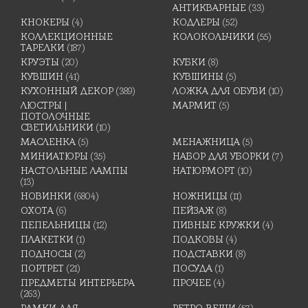
АНТИКВАРНЫЕ
(33)
КНОКЕРЫ
(4)
КОДЛЕРЫ
(52)
КОЛЛЕКЦИОННЫЕ
КОЛОКОЛЬЧИКИ
(55)
ТАРЕЛКИ
(187)
КРУЭТЫ
(20)
КУБКИ
(8)
КУВШИН
(41)
КУВШИНЫ
(5)
КУХОННЫЙ ДЕКОР
(389)
ЛОЖКА ДЛЯ ОБУВИ
(10)
ЛЮСТРЫ |
МАРМИТ
(5)
ПОТОЛОЧНЫЕ
СВЕТИЛЬНИКИ
(10)
МАСЛЕНКА
(5)
МЕНАЖНИЦА
(5)
МИНИАТЮРЫ
(35)
НАБОР ДЛЯ УБОРКИ
(7)
НАСТОЛЬНЫЕ ЛАМПЫ
НАТЮРМОРТ
(10)
(13)
НОВИНКИ
(6804)
НОЖНИЦЫ
(11)
ОХОТА
(6)
ПЕЙЗАЖ
(8)
ПЕПЕЛЬНИЦЫ
(12)
ПИВНЫЕ КРУЖКИ
(4)
ПЛАКЕТКИ
(1)
ПОДКОВЫ
(4)
ПОДНОСЫ
(2)
ПОДСТАВКИ
(8)
ПОРТРЕТ
(21)
ПОСУДА
(1)
ПРЕДМЕТЫ ИНТЕРЬЕРА
ПРОЧЕЕ
(4)
(263)