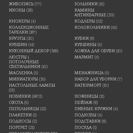
ЖИВОПИСЬ
(77)
ЗОЛЬНИКИ
(15)
ИКОНЫ
(28)
КАМИНЫ
АНТИКВАРНЫЕ
(33)
КНОКЕРЫ
(4)
КОДЛЕРЫ
(52)
КОЛЛЕКЦИОННЫЕ
КОЛОКОЛЬЧИКИ
(55)
ТАРЕЛКИ
(187)
КРУЭТЫ
(20)
КУБКИ
(8)
КУВШИН
(41)
КУВШИНЫ
(5)
КУХОННЫЙ ДЕКОР
(389)
ЛОЖКА ДЛЯ ОБУВИ
(10)
ЛЮСТРЫ |
МАРМИТ
(5)
ПОТОЛОЧНЫЕ
СВЕТИЛЬНИКИ
(10)
МАСЛЕНКА
(5)
МЕНАЖНИЦА
(5)
МИНИАТЮРЫ
(35)
НАБОР ДЛЯ УБОРКИ
(7)
НАСТОЛЬНЫЕ ЛАМПЫ
НАТЮРМОРТ
(10)
(13)
НОВИНКИ
(6872)
НОЖНИЦЫ
(11)
ОХОТА
(6)
ПЕЙЗАЖ
(8)
ПЕПЕЛЬНИЦЫ
(12)
ПИВНЫЕ КРУЖКИ
(4)
ПЛАКЕТКИ
(1)
ПОДКОВЫ
(4)
ПОДНОСЫ
(2)
ПОДСТАВКИ
(8)
ПОРТРЕТ
(21)
ПОСУДА
(1)