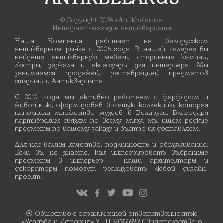
© Copyright 2026 «Antikbelarus»
Интернет-магазин антиквариата
Наша Компания работает на белорусском
антикварном рынке с 2005 года. В нашей галерее вы
найдете антикварную мебель, старинные камины,
люстры, зеркала и аксессуары для интерьера. Мы
занимаемся продажей, реставрацией предметов
старины и Антиквариата.
С 2010 года мы активно работаем с фарфором и
живописью, сформировав богатую коллекцию, которая
наполнила множество музеев в Беларуси. Благодаря
партнёрским связям по всему миру, мы ищем редкие
предметы по вашему заказу и быстро их доставляем.
Для нас важны качество, подлинность и обслуживание.
Если вы не знаете, как интегрировать выбранные
предметы в интерьер — наши архитекторы и
декораторы помогут реализовать любой дизайн-
проект.
⦿ Общество с ограниченной ответственностью
«Усадьба и История» УНП 391866832 Свидетельство о