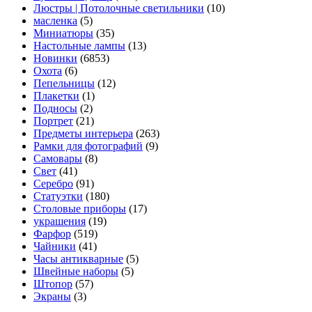
Люстры | Потолочные светильники
(10)
масленка
(5)
Миниатюры
(35)
Настольные лампы
(13)
Новинки
(6853)
Охота
(6)
Пепельницы
(12)
Плакетки
(1)
Подносы
(2)
Портрет
(21)
Предметы интерьера
(263)
Рамки для фотографий
(9)
Самовары
(8)
Свет
(41)
Серебро
(91)
Статуэтки
(180)
Столовые приборы
(17)
украшения
(19)
Фарфор
(519)
Чайники
(41)
Часы антикварные
(5)
Швейные наборы
(5)
Штопор
(57)
Экраны
(3)