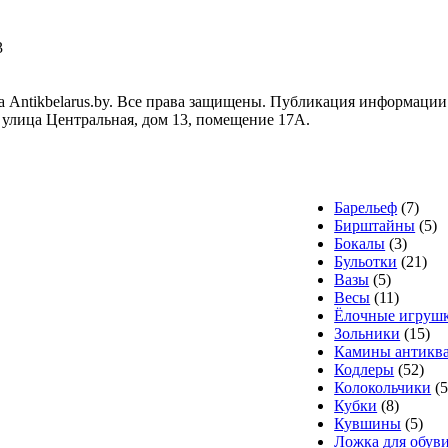
3
 Antikbelarus.by. Все права защищены. Публикация информации 
, улица Центральная, дом 13, помещение 17А.
Барельеф
(7)
Бирштайны
(5)
Бокалы
(3)
Бульотки
(21)
Вазы
(5)
Весы
(11)
Ёлочные игруш
Зольники
(15)
Камины антикв
Кодлеры
(52)
Колокольчики
(
Кубки
(8)
Кувшины
(5)
Ложка для обув