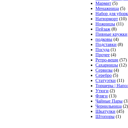
Мармит
(5)
Менажница
(5)
Набор для убор
Натюрморт
(10)
Ножницы
(11)
Пейзаж
(8)
Пивные кружки
подковы
(4)
Подставки
(8)
Посуда
(1)
Прочее
(4)
Ретро-вещи
(57)
Сахарницы
(12)
Сервизы
(4)
Серебро
(5)
Статуэтки
(11)
Торшеры | Напо
Утюги
(2)
Фляги
(13)
Чайные Пары
(3
Чернильница
(2
Шкатулки
(45)
Штопоры
(1)