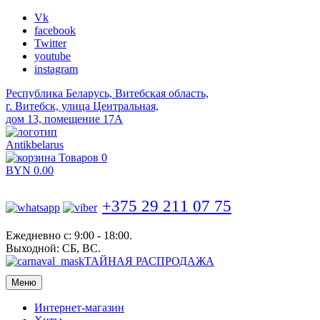
Vk
facebook
Twitter
youtube
instagram
Республика Беларусь, Витебская область,
г. Витебск, улица Центральная,
дом 13, помещение 17А
Antikbelarus
Товаров 0
BYN
0.00
+375 29 211 07 75
Ежедневно с: 9:00 - 18:00.
Выходной: СБ, ВС.
ТАЙНАЯ РАСПРОДАЖА
Меню
Интернет-магазин