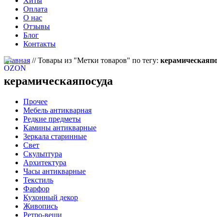
Хиты
Оплата
О нас
Отзывы
Блог
Контакты
Главная
//
Товары из "Метки товаров" по тегу:
керамическаяпо
керамическаяпосуда
Прочее
Мебель антикварная
Редкие предметы
Камины антикварные
Зеркала старинные
Свет
Скульптура
Архитектура
Часы антикварные
Текстиль
Фарфор
Кухонный декор
Живопись
Ретро-вещи