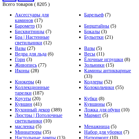
Всего товаров
( 8205 )
Аксессуары для
Барельеф
(7)
каминов
(17)
Барометр
(1)
Бирштайны
(5)
Бисквитницы
(7)
Бокалы
(3)
Бра | Настенные
Бульотки
(21)
светильники
(12)
Вазы
(27)
Вазы
(5)
Ведра для льда
(6)
Весы
(11)
Горн
(3)
Ёлочные игрушки
(8)
Живопись
(77)
Зольники
(15)
Иконы
(28)
Камины антикварные
(33)
Кнокеры
(4)
Кодлеры
(52)
Коллекционные
Колокольчики
(55)
тарелки
(187)
Круэты
(20)
Кубки
(8)
Кувшин
(41)
Кувшины
(5)
Кухонный декор
(389)
Ложка для обуви
(10)
Люстры | Потолочные
Мармит
(5)
светильники
(10)
масленка
(5)
Менажница
(5)
Миниатюры
(35)
Набор для уборки
(7)
Настольные лампы
(13)
Натюрморт
(10)