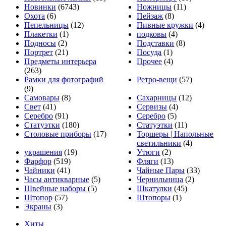
Новинки
(6743)
Ножницы
(11)
Охота
(6)
Пейзаж
(8)
Пепельницы
(12)
Пивные кружки
(4)
Плакетки
(1)
подковы
(4)
Подносы
(2)
Подставки
(8)
Портрет
(21)
Посуда
(1)
Предметы интерьера
Прочее
(4)
(263)
Рамки для фотографий
Ретро-вещи
(57)
(9)
Самовары
(8)
Сахарницы
(12)
Свет
(41)
Сервизы
(4)
Серебро
(91)
Серебро
(5)
Статуэтки
(180)
Статуэтки
(11)
Столовые приборы
(17)
Торшеры | Напольные
светильники
(4)
украшения
(19)
Утюги
(2)
Фарфор
(519)
Фляги
(13)
Чайники
(41)
Чайные Пары
(33)
Часы антикварные
(5)
Чернильница
(2)
Швейные наборы
(5)
Шкатулки
(45)
Штопор
(57)
Штопоры
(1)
Экраны
(3)
Хиты