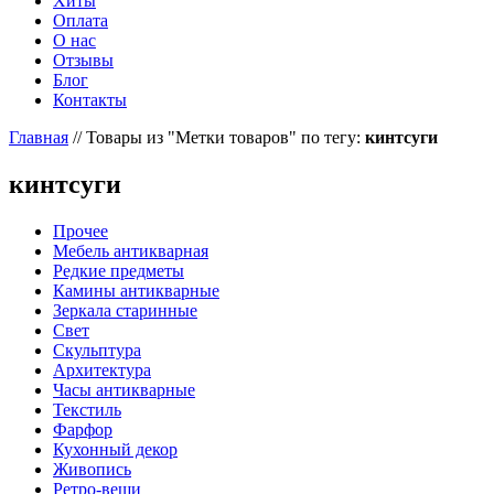
Хиты
Оплата
О нас
Отзывы
Блог
Контакты
Главная
//
Товары из "Метки товаров" по тегу:
кинтсуги
кинтсуги
Прочее
Мебель антикварная
Редкие предметы
Камины антикварные
Зеркала старинные
Свет
Скульптура
Архитектура
Часы антикварные
Текстиль
Фарфор
Кухонный декор
Живопись
Ретро-вещи