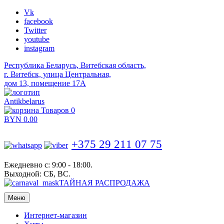
Vk
facebook
Twitter
youtube
instagram
Республика Беларусь, Витебская область,
г. Витебск, улица Центральная,
дом 13, помещение 17А
Antikbelarus
Товаров 0
BYN
0.00
+375 29 211 07 75
Ежедневно с: 9:00 - 18:00.
Выходной: СБ, ВС.
ТАЙНАЯ РАСПРОДАЖА
Меню
Интернет-магазин