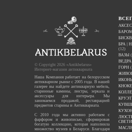
ВСЕ
АКСЕС
БАРО
БИСК
БРА |
(12)
ВАЗЫ
ВЕДРА
© Copyright 2026 «Antikbelarus»
ГОРН
(
Интернет-магазин антиквариата
ЖИВО
Наша Компания работает на белорусском
ИКОН
антикварном рынке с 2005 года. В нашей
КНОК
галерее вы найдете антикварную мебель,
старинные камины, люстры, зеркала и
КОЛЛ
аксессуары для интерьера. Мы
КРУЭ
занимаемся продажей, реставрацией
КУВШ
предметов старины и Антиквариата.
КУХО
С 2010 года мы активно работаем с
ЛЮСТР
фарфором и живописью, сформировав
СВЕТ
богатую коллекцию, которая наполнила
МАСЛ
множество музеев в Беларуси. Благодаря