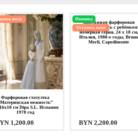
алось мало
Новинка
Винтажная фарфоровая
статуэтка “Мать с ребёнком
Осталось мало
номерная серия, 24 х 18 см
Италия, 1980-е годы, Brun
Merli, Capodimonte
Фарфоровая статуэтка
“Материнская нежность”
16х10 см Dipa S.L. Испания
1978 год
YN
1,200.00
BYN
2,200.00