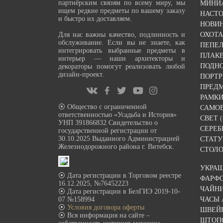
партнёрским связям по всему миру, мы
МИНИ
ищем редкие предметы по вашему заказу
НАСТ
и быстро их доставляем.
НОВИ
Для нас важны качество, подлинность и
ОХОТА
обслуживание. Если вы не знаете, как
ПЕПЕ
интегрировать выбранные предметы в
ПЛАК
интерьер — наши архитекторы и
ПОДН
декораторы помогут реализовать любой
дизайн-проект.
ПОРТР
ПРЕДМ
РАМКИ
⦿ Общество с ограниченной
САМО
ответственностью «Усадьба и История»
СВЕТ
(
УНП 391866832 Свидетельство о
СЕРЕБ
государственной регистрации от
30.10.2025 Выданного Администрацией
СТАТУ
Железнодорожного района г. Витебск.
СТОЛО
УКРА
⦿ Дата регистрации в Торговом реестре
ФАРФ
16.12.2025, №76452223
ЧАЙН
⦿ Дата регистрации в БелГИЭ 2019-10-
07 №158994
ЧАСЫ
⦿
Условия договора оферты
ШВЕЙ
⦿ Вся информация на сайте –
ШТОП