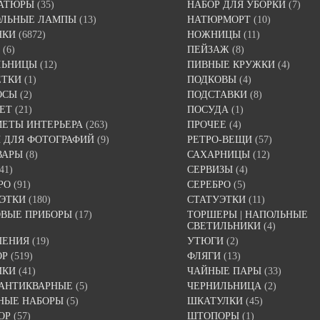
АТЮРЫ
(35)
НАБОР ДЛЯ УБОРКИ
(7)
ОЛЬНЫЕ ЛАМПЫ
(13)
НАТЮРМОРТ
(10)
НКИ
(6872)
НОЖНИЦЫ
(11)
(6)
ПЕЙЗАЖ
(8)
ЛЬНИЦЫ
(12)
ПИВНЫЕ КРУЖКИ
(4)
ЕТКИ
(1)
ПОДКОВЫ
(4)
ОСЫ
(2)
ПОДСТАВКИ
(8)
ЕТ
(21)
ПОСУДА
(1)
ЕТЫ ИНТЕРЬЕРА
(263)
ПРОЧЕЕ
(4)
 ДЛЯ ФОТОГРАФИЙ
(9)
РЕТРО-ВЕЩИ
(57)
ВАРЫ
(8)
САХАРНИЦЫ
(12)
41)
СЕРВИЗЫ
(4)
РО
(91)
СЕРЕБРО
(5)
ЭТКИ
(180)
СТАТУЭТКИ
(11)
ВЫЕ ПРИБОРЫ
(17)
ТОРШЕРЫ | НАПОЛЬНЫЕ
СВЕТИЛЬНИКИ
(4)
ШЕНИЯ
(19)
УТЮГИ
(2)
ОР
(519)
ФЛЯГИ
(13)
ИКИ
(41)
ЧАЙНЫЕ ПАРЫ
(33)
 АНТИКВАРНЫЕ
(5)
ЧЕРНИЛЬНИЦА
(2)
НЫЕ НАБОРЫ
(5)
ШКАТУЛКИ
(45)
ОР
(57)
ШТОПОРЫ
(1)