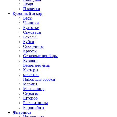
Люди
Плакетки
Кухонный декор
Весы
Чайники
Бульотки
Самовары
Бокалы
Кубки
Сахарницы
Круэты
Столовые приборы
Кувшин
Ведра для льда
Костеры
масленка
Набор для уборки
Мармит
Менажница
Сервизы
Штопор
Бисквитницы
Бирштайны
Живопись
Натюрморт