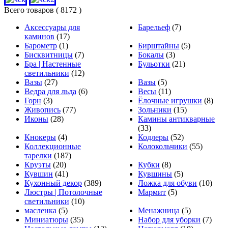
Всего товаров
( 8172 )
Аксессуары для
Барельеф
(7)
каминов
(17)
Барометр
(1)
Бирштайны
(5)
Бисквитницы
(7)
Бокалы
(3)
Бра | Настенные
Бульотки
(21)
светильники
(12)
Вазы
(27)
Вазы
(5)
Ведра для льда
(6)
Весы
(11)
Горн
(3)
Ёлочные игрушки
(8)
Живопись
(77)
Зольники
(15)
Иконы
(28)
Камины антикварные
(33)
Кнокеры
(4)
Кодлеры
(52)
Коллекционные
Колокольчики
(55)
тарелки
(187)
Круэты
(20)
Кубки
(8)
Кувшин
(41)
Кувшины
(5)
Кухонный декор
(389)
Ложка для обуви
(10)
Люстры | Потолочные
Мармит
(5)
светильники
(10)
масленка
(5)
Менажница
(5)
Миниатюры
(35)
Набор для уборки
(7)