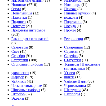
Настольные лампы
(13)
Натюрморт
(10)
Новинки
(6710)
Ножницы
(11)
Охота
(6)
Пейзаж
(8)
Пепельницы
(12)
Пивные кружки
(4)
Плакетки
(1)
подковы
(4)
Подносы
(2)
Подставки
(8)
Портрет
(21)
Посуда
(1)
Предметы интерьера
Прочее
(4)
(263)
Рамки для фотографий
Ретро-вещи
(57)
(9)
Самовары
(8)
Сахарницы
(12)
Свет
(41)
Сервизы
(4)
Серебро
(91)
Серебро
(5)
Статуэтки
(180)
Статуэтки
(11)
Столовые приборы
(17)
Торшеры | Напольные
светильники
(4)
украшения
(19)
Утюги
(2)
Фарфор
(519)
Фляги
(13)
Чайники
(41)
Чайные Пары
(33)
Часы антикварные
(5)
Чернильница
(2)
Швейные наборы
(5)
Шкатулки
(45)
Штопор
(57)
Штопоры
(1)
Экраны
(3)