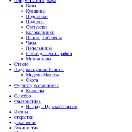
Предметы интерьера
Вазы
Кувшины
Подставки
Подносы
Статуэтки
Колокольчики
Панно | Гобелены
Часы
Пепельницы
Рамки для фотографий
Миниатюры
Стекло
Подарки ручной Работы
Модели Макеты
Охота
Фурнитура старинная
Кнокеры
Серебро
Фалеристика
Награды Царской России
Иконы
открытки
украшения
Букинистика