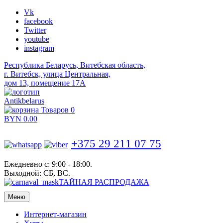
Vk
facebook
Twitter
youtube
instagram
Республика Беларусь, Витебская область,
г. Витебск, улица Центральная,
дом 13, помещение 17А
Antikbelarus
Товаров 0
BYN
0.00
+375 29 211 07 75
Ежедневно с: 9:00 - 18:00.
Выходной: СБ, ВС.
ТАЙНАЯ РАСПРОДАЖА
Меню
Интернет-магазин