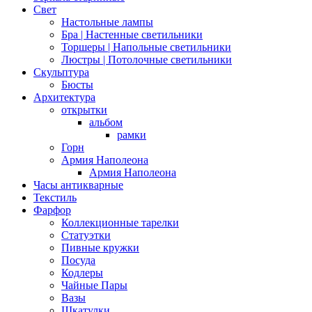
Свет
Настольные лампы
Бра | Настенные светильники
Торшеры | Напольные светильники
Люстры | Потолочные светильники
Скульптура
Бюсты
Архитектура
открытки
альбом
рамки
Горн
Армия Наполеона
Армия Наполеона
Часы антикварные
Текстиль
Фарфор
Коллекционные тарелки
Статуэтки
Пивные кружки
Посуда
Кодлеры
Чайные Пары
Вазы
Шкатулки