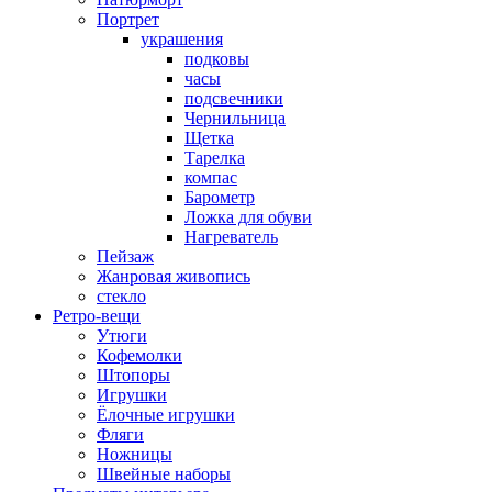
Портрет
украшения
подковы
часы
подсвечники
Чернильница
Щетка
Тарелка
компас
Барометр
Ложка для обуви
Нагреватель
Пейзаж
Жанровая живопись
стекло
Ретро-вещи
Утюги
Кофемолки
Штопоры
Игрушки
Ёлочные игрушки
Фляги
Ножницы
Швейные наборы