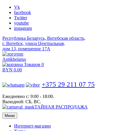
Vk
facebook
Twitter
youtube
instagram
Республика Беларусь, Витебская область,
г. Витебск, улица Центральная,
дом 13, помещение 17А
Antikbelarus
Товаров 0
BYN
0.00
+375 29 211 07 75
Ежедневно с: 9:00 - 18:00.
Выходной: СБ, ВС.
ТАЙНАЯ РАСПРОДАЖА
Меню
Интернет-магазин