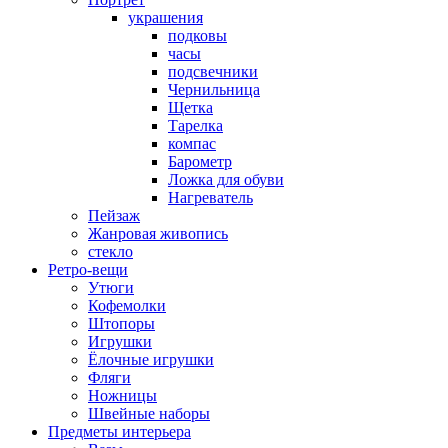
украшения
подковы
часы
подсвечники
Чернильница
Щетка
Тарелка
компас
Барометр
Ложка для обуви
Нагреватель
Пейзаж
Жанровая живопись
стекло
Ретро-вещи
Утюги
Кофемолки
Штопоры
Игрушки
Ёлочные игрушки
Фляги
Ножницы
Швейные наборы
Предметы интерьера