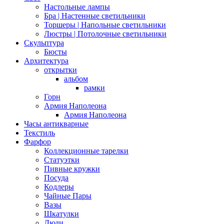
Настольные лампы
Бра | Настенные светильники
Торшеры | Напольные светильники
Люстры | Потолочные светильники
Скульптура
Бюсты
Архитектура
открытки
альбом
рамки
Горн
Армия Наполеона
Армия Наполеона
Часы антикварные
Текстиль
Фарфор
Коллекционные тарелки
Статуэтки
Пивные кружки
Посуда
Кодлеры
Чайные Пары
Вазы
Шкатулки
Люди