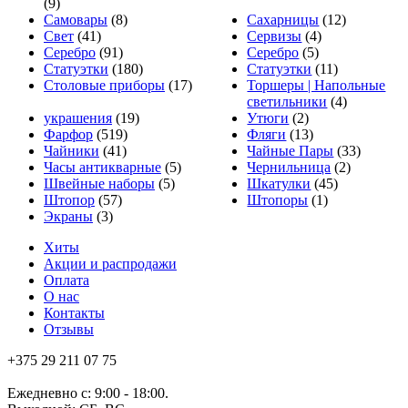
(9)
Самовары
(8)
Сахарницы
(12)
Свет
(41)
Сервизы
(4)
Серебро
(91)
Серебро
(5)
Статуэтки
(180)
Статуэтки
(11)
Столовые приборы
(17)
Торшеры | Напольные
светильники
(4)
украшения
(19)
Утюги
(2)
Фарфор
(519)
Фляги
(13)
Чайники
(41)
Чайные Пары
(33)
Часы антикварные
(5)
Чернильница
(2)
Швейные наборы
(5)
Шкатулки
(45)
Штопор
(57)
Штопоры
(1)
Экраны
(3)
Хиты
Акции и распродажи
Оплата
О нас
Контакты
Отзывы
+375 29 211 07 75
Ежедневно с: 9:00 - 18:00.