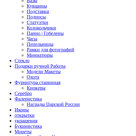
Вазы
Кувшины
Подставки
Подносы
Статуэтки
Колокольчики
Панно | Гобелены
Часы
Пепельницы
Рамки для фотографий
Миниатюры
Стекло
Подарки ручной Работы
Модели Макеты
Охота
Фурнитура старинная
Кнокеры
Серебро
Фалеристика
Награды Царской России
Иконы
открытки
украшения
Букинистика
Монеты