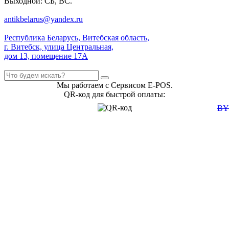
Выходной: СБ, ВС.
antikbelarus@yandex.ru
Республика Беларусь, Витебская область,
г. Витебск, улица Центральная,
дом 13, помещение 17А
Мы работаем с Сервисом E-POS.
QR-код для быстрой оплаты:
B