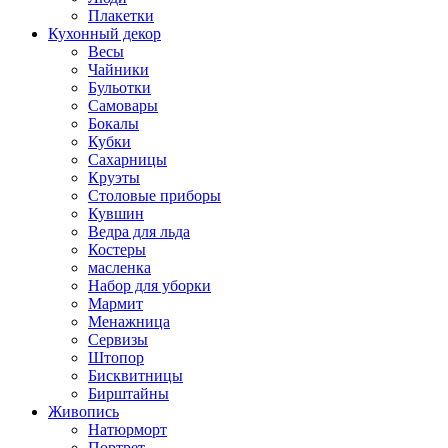
Плакетки
Кухонный декор
Весы
Чайники
Бульотки
Самовары
Бокалы
Кубки
Сахарницы
Круэты
Столовые приборы
Кувшин
Ведра для льда
Костеры
масленка
Набор для уборки
Мармит
Менажница
Сервизы
Штопор
Бисквитницы
Бирштайны
Живопись
Натюрморт
Портрет