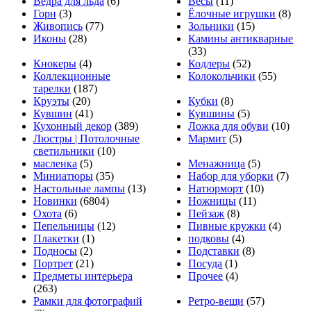
Ведра для льда
(6)
Весы
(11)
Горн
(3)
Ёлочные игрушки
(8)
Живопись
(77)
Зольники
(15)
Иконы
(28)
Камины антикварные
(33)
Кнокеры
(4)
Кодлеры
(52)
Коллекционные
Колокольчики
(55)
тарелки
(187)
Круэты
(20)
Кубки
(8)
Кувшин
(41)
Кувшины
(5)
Кухонный декор
(389)
Ложка для обуви
(10)
Люстры | Потолочные
Мармит
(5)
светильники
(10)
масленка
(5)
Менажница
(5)
Миниатюры
(35)
Набор для уборки
(7)
Настольные лампы
(13)
Натюрморт
(10)
Новинки
(6804)
Ножницы
(11)
Охота
(6)
Пейзаж
(8)
Пепельницы
(12)
Пивные кружки
(4)
Плакетки
(1)
подковы
(4)
Подносы
(2)
Подставки
(8)
Портрет
(21)
Посуда
(1)
Предметы интерьера
Прочее
(4)
(263)
Рамки для фотографий
Ретро-вещи
(57)