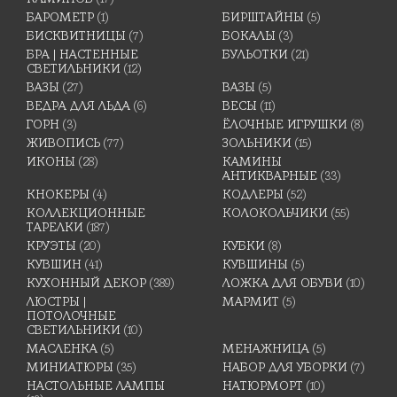
БАРОМЕТР
(1)
БИРШТАЙНЫ
(5)
БИСКВИТНИЦЫ
(7)
БОКАЛЫ
(3)
БРА | НАСТЕННЫЕ
БУЛЬОТКИ
(21)
СВЕТИЛЬНИКИ
(12)
ВАЗЫ
(27)
ВАЗЫ
(5)
ВЕДРА ДЛЯ ЛЬДА
(6)
ВЕСЫ
(11)
ГОРН
(3)
ЁЛОЧНЫЕ ИГРУШКИ
(8)
ЖИВОПИСЬ
(77)
ЗОЛЬНИКИ
(15)
ИКОНЫ
(28)
КАМИНЫ
АНТИКВАРНЫЕ
(33)
КНОКЕРЫ
(4)
КОДЛЕРЫ
(52)
КОЛЛЕКЦИОННЫЕ
КОЛОКОЛЬЧИКИ
(55)
ТАРЕЛКИ
(187)
КРУЭТЫ
(20)
КУБКИ
(8)
КУВШИН
(41)
КУВШИНЫ
(5)
КУХОННЫЙ ДЕКОР
(389)
ЛОЖКА ДЛЯ ОБУВИ
(10)
ЛЮСТРЫ |
МАРМИТ
(5)
ПОТОЛОЧНЫЕ
СВЕТИЛЬНИКИ
(10)
МАСЛЕНКА
(5)
МЕНАЖНИЦА
(5)
МИНИАТЮРЫ
(35)
НАБОР ДЛЯ УБОРКИ
(7)
НАСТОЛЬНЫЕ ЛАМПЫ
НАТЮРМОРТ
(10)