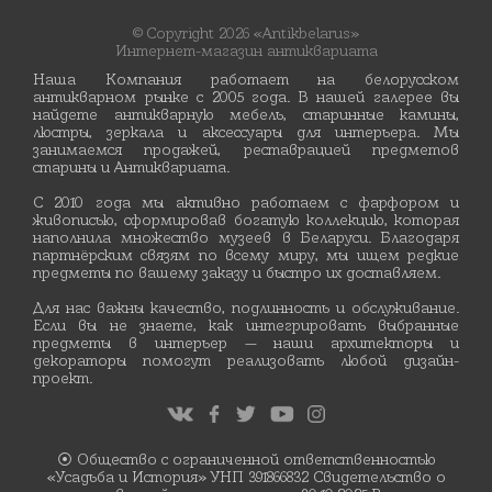
© Copyright 2026 «Antikbelarus»
Интернет-магазин антиквариата
Наша Компания работает на белорусском
антикварном рынке с 2005 года. В нашей галерее вы
найдете антикварную мебель, старинные камины,
люстры, зеркала и аксессуары для интерьера. Мы
занимаемся продажей, реставрацией предметов
старины и Антиквариата.
С 2010 года мы активно работаем с фарфором и
живописью, сформировав богатую коллекцию, которая
наполнила множество музеев в Беларуси. Благодаря
партнёрским связям по всему миру, мы ищем редкие
предметы по вашему заказу и быстро их доставляем.
Для нас важны качество, подлинность и обслуживание.
Если вы не знаете, как интегрировать выбранные
предметы в интерьер — наши архитекторы и
декораторы помогут реализовать любой дизайн-
проект.
⦿ Общество с ограниченной ответственностью
«Усадьба и История» УНП 391866832 Свидетельство о