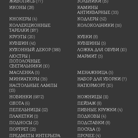
ЖИВОПИСЬ
(77)
ЗОЛЬНИКИ
(15)
ИКОНЫ
(28)
КАМИНЫ
АНТИКВАРНЫЕ
(33)
КНОКЕРЫ
(4)
КОДЛЕРЫ
(52)
КОЛЛЕКЦИОННЫЕ
КОЛОКОЛЬЧИКИ
(55)
ТАРЕЛКИ
(187)
КРУЭТЫ
(20)
КУБКИ
(8)
КУВШИН
(41)
КУВШИНЫ
(5)
КУХОННЫЙ ДЕКОР
(389)
ЛОЖКА ДЛЯ ОБУВИ
(10)
ЛЮСТРЫ |
МАРМИТ
(5)
ПОТОЛОЧНЫЕ
СВЕТИЛЬНИКИ
(10)
МАСЛЕНКА
(5)
МЕНАЖНИЦА
(5)
МИНИАТЮРЫ
(35)
НАБОР ДЛЯ УБОРКИ
(7)
НАСТОЛЬНЫЕ ЛАМПЫ
НАТЮРМОРТ
(10)
(13)
НОВИНКИ
(6872)
НОЖНИЦЫ
(11)
ОХОТА
(6)
ПЕЙЗАЖ
(8)
ПЕПЕЛЬНИЦЫ
(12)
ПИВНЫЕ КРУЖКИ
(4)
ПЛАКЕТКИ
(1)
ПОДКОВЫ
(4)
ПОДНОСЫ
(2)
ПОДСТАВКИ
(8)
ПОРТРЕТ
(21)
ПОСУДА
(1)
ПРЕДМЕТЫ ИНТЕРЬЕРА
ПРОЧЕЕ
(4)