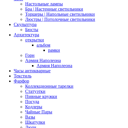
Настольные лампы
Бра | Настенные светильники
Торшеры | Напольные светильники
Люстры | Потолочные светильники
Скульптура
Бюсты
Архитектура
открытки
альбом
рамки
Горн
Армия Наполеона
Армия Наполеона
Часы антикварные
Текстиль
Фарфор
Коллекционные тарелки
Статуэтки
Пивные кружки
Посуда
Кодлеры
Чайные Пары
Вазы
Шкатулки
Люди