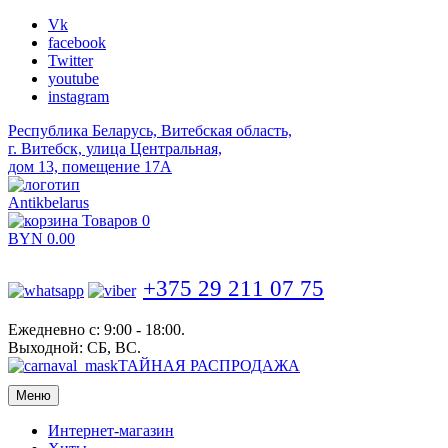
Vk
facebook
Twitter
youtube
instagram
Республика Беларусь, Витебская область,
г. Витебск, улица Центральная,
дом 13, помещение 17А
Antikbelarus
Товаров 0
BYN
0.00
+375 29 211 07 75
Ежедневно с: 9:00 - 18:00.
Выходной: СБ, ВС.
ТАЙНАЯ РАСПРОДАЖА
Меню
Интернет-магазин