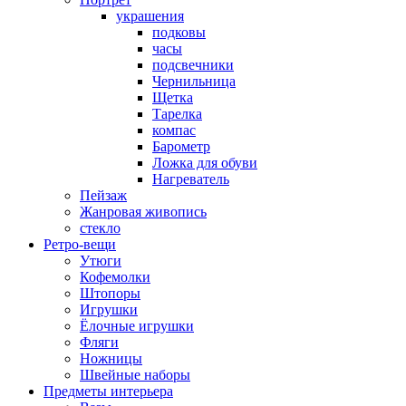
украшения
подковы
часы
подсвечники
Чернильница
Щетка
Тарелка
компас
Барометр
Ложка для обуви
Нагреватель
Пейзаж
Жанровая живопись
стекло
Ретро-вещи
Утюги
Кофемолки
Штопоры
Игрушки
Ёлочные игрушки
Фляги
Ножницы
Швейные наборы
Предметы интерьера