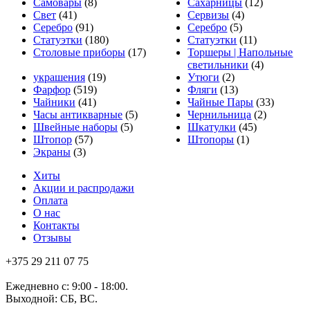
Самовары
(8)
Сахарницы
(12)
Свет
(41)
Сервизы
(4)
Серебро
(91)
Серебро
(5)
Статуэтки
(180)
Статуэтки
(11)
Столовые приборы
(17)
Торшеры | Напольные
светильники
(4)
украшения
(19)
Утюги
(2)
Фарфор
(519)
Фляги
(13)
Чайники
(41)
Чайные Пары
(33)
Часы антикварные
(5)
Чернильница
(2)
Швейные наборы
(5)
Шкатулки
(45)
Штопор
(57)
Штопоры
(1)
Экраны
(3)
Хиты
Акции и распродажи
Оплата
О нас
Контакты
Отзывы
+375 29 211 07 75
Ежедневно с: 9:00 - 18:00.
Выходной: СБ, ВС.