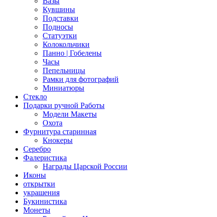
Вазы
Кувшины
Подставки
Подносы
Статуэтки
Колокольчики
Панно | Гобелены
Часы
Пепельницы
Рамки для фотографий
Миниатюры
Стекло
Подарки ручной Работы
Модели Макеты
Охота
Фурнитура старинная
Кнокеры
Серебро
Фалеристика
Награды Царской России
Иконы
открытки
украшения
Букинистика
Монеты