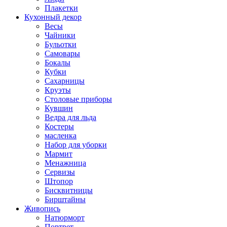
Плакетки
Кухонный декор
Весы
Чайники
Бульотки
Самовары
Бокалы
Кубки
Сахарницы
Круэты
Столовые приборы
Кувшин
Ведра для льда
Костеры
масленка
Набор для уборки
Мармит
Менажница
Сервизы
Штопор
Бисквитницы
Бирштайны
Живопись
Натюрморт
Портрет