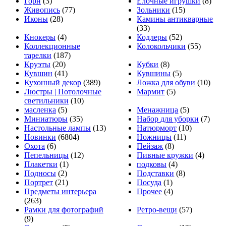
Горн
(3)
Ёлочные игрушки
(8)
Живопись
(77)
Зольники
(15)
Иконы
(28)
Камины антикварные
(33)
Кнокеры
(4)
Кодлеры
(52)
Коллекционные
Колокольчики
(55)
тарелки
(187)
Круэты
(20)
Кубки
(8)
Кувшин
(41)
Кувшины
(5)
Кухонный декор
(389)
Ложка для обуви
(10)
Люстры | Потолочные
Мармит
(5)
светильники
(10)
масленка
(5)
Менажница
(5)
Миниатюры
(35)
Набор для уборки
(7)
Настольные лампы
(13)
Натюрморт
(10)
Новинки
(6804)
Ножницы
(11)
Охота
(6)
Пейзаж
(8)
Пепельницы
(12)
Пивные кружки
(4)
Плакетки
(1)
подковы
(4)
Подносы
(2)
Подставки
(8)
Портрет
(21)
Посуда
(1)
Предметы интерьера
Прочее
(4)
(263)
Рамки для фотографий
Ретро-вещи
(57)
(9)