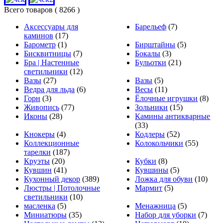
Всего товаров
( 8266 )
Аксессуары для
Барельеф
(7)
каминов
(17)
Барометр
(1)
Бирштайны
(5)
Бисквитницы
(7)
Бокалы
(3)
Бра | Настенные
Бульотки
(21)
светильники
(12)
Вазы
(27)
Вазы
(5)
Ведра для льда
(6)
Весы
(11)
Горн
(3)
Ёлочные игрушки
(8)
Живопись
(77)
Зольники
(15)
Иконы
(28)
Камины антикварные
(33)
Кнокеры
(4)
Кодлеры
(52)
Коллекционные
Колокольчики
(55)
тарелки
(187)
Круэты
(20)
Кубки
(8)
Кувшин
(41)
Кувшины
(5)
Кухонный декор
(389)
Ложка для обуви
(10)
Люстры | Потолочные
Мармит
(5)
светильники
(10)
масленка
(5)
Менажница
(5)
Миниатюры
(35)
Набор для уборки
(7)