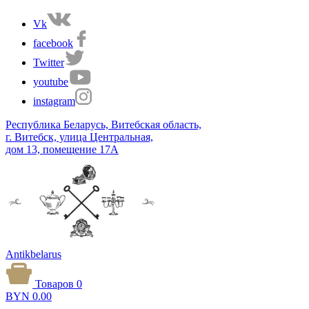
Vk
facebook
Twitter
youtube
instagram
Республика Беларусь, Витебская область,
г. Витебск, улица Центральная,
дом 13, помещение 17А
Antikbelarus
Товаров 0
BYN
0.00