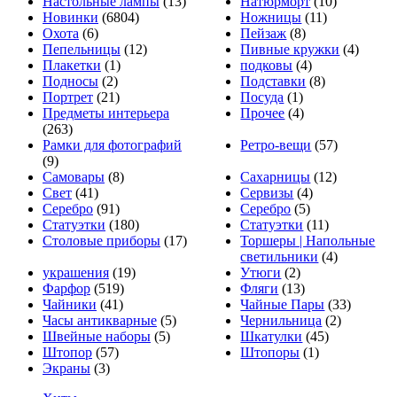
Настольные лампы
(13)
Натюрморт
(10)
Новинки
(6804)
Ножницы
(11)
Охота
(6)
Пейзаж
(8)
Пепельницы
(12)
Пивные кружки
(4)
Плакетки
(1)
подковы
(4)
Подносы
(2)
Подставки
(8)
Портрет
(21)
Посуда
(1)
Предметы интерьера
Прочее
(4)
(263)
Рамки для фотографий
Ретро-вещи
(57)
(9)
Самовары
(8)
Сахарницы
(12)
Свет
(41)
Сервизы
(4)
Серебро
(91)
Серебро
(5)
Статуэтки
(180)
Статуэтки
(11)
Столовые приборы
(17)
Торшеры | Напольные
светильники
(4)
украшения
(19)
Утюги
(2)
Фарфор
(519)
Фляги
(13)
Чайники
(41)
Чайные Пары
(33)
Часы антикварные
(5)
Чернильница
(2)
Швейные наборы
(5)
Шкатулки
(45)
Штопор
(57)
Штопоры
(1)
Экраны
(3)