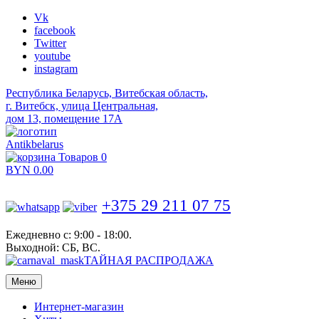
Vk
facebook
Twitter
youtube
instagram
Республика Беларусь, Витебская область,
г. Витебск, улица Центральная,
дом 13, помещение 17А
Antikbelarus
Товаров 0
BYN
0.00
+375 29 211 07 75
Ежедневно с: 9:00 - 18:00.
Выходной: СБ, ВС.
ТАЙНАЯ РАСПРОДАЖА
Меню
Интернет-магазин