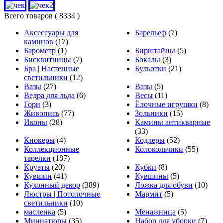
Всего товаров
( 8334 )
Аксессуары для
Барельеф
(7)
каминов
(17)
Барометр
(1)
Бирштайны
(5)
Бисквитницы
(7)
Бокалы
(3)
Бра | Настенные
Бульотки
(21)
светильники
(12)
Вазы
(27)
Вазы
(5)
Ведра для льда
(6)
Весы
(11)
Горн
(3)
Ёлочные игрушки
(8)
Живопись
(77)
Зольники
(15)
Иконы
(28)
Камины антикварные
(33)
Кнокеры
(4)
Кодлеры
(52)
Коллекционные
Колокольчики
(55)
тарелки
(187)
Круэты
(20)
Кубки
(8)
Кувшин
(41)
Кувшины
(5)
Кухонный декор
(389)
Ложка для обуви
(10)
Люстры | Потолочные
Мармит
(5)
светильники
(10)
масленка
(5)
Менажница
(5)
Миниатюры
(35)
Набор для уборки
(7)