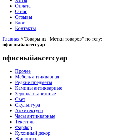
Хиты
Оплата
О нас
Отзывы
Блог
Контакты
Главная
//
Товары из "Метки товаров" по тегу:
офисныйаксессуар
офисныйаксессуар
Прочее
Мебель антикварная
Редкие предметы
Камины антикварные
Зеркала старинные
Свет
Скульптура
Архитектура
Часы антикварные
Текстиль
Фарфор
Кухонный декор
Живопись