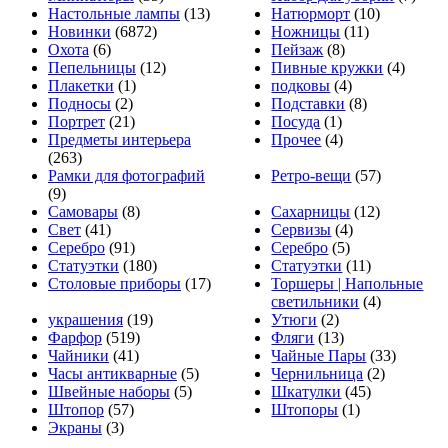
Настольные лампы
(13)
Натюрморт
(10)
Новинки
(6872)
Ножницы
(11)
Охота
(6)
Пейзаж
(8)
Пепельницы
(12)
Пивные кружки
(4)
Плакетки
(1)
подковы
(4)
Подносы
(2)
Подставки
(8)
Портрет
(21)
Посуда
(1)
Предметы интерьера
Прочее
(4)
(263)
Рамки для фотографий
Ретро-вещи
(57)
(9)
Самовары
(8)
Сахарницы
(12)
Свет
(41)
Сервизы
(4)
Серебро
(91)
Серебро
(5)
Статуэтки
(180)
Статуэтки
(11)
Столовые приборы
(17)
Торшеры | Напольные
светильники
(4)
украшения
(19)
Утюги
(2)
Фарфор
(519)
Фляги
(13)
Чайники
(41)
Чайные Пары
(33)
Часы антикварные
(5)
Чернильница
(2)
Швейные наборы
(5)
Шкатулки
(45)
Штопор
(57)
Штопоры
(1)
Экраны
(3)