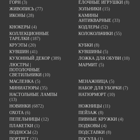
ГОРН
(3)
ЁЛОЧНЫЕ ИГРУШКИ
(8)
ЖИВОПИСЬ
(77)
ЗОЛЬНИКИ
(15)
ИКОНЫ
(28)
КАМИНЫ
АНТИКВАРНЫЕ
(33)
КНОКЕРЫ
(4)
КОДЛЕРЫ
(52)
КОЛЛЕКЦИОННЫЕ
КОЛОКОЛЬЧИКИ
(55)
ТАРЕЛКИ
(187)
КРУЭТЫ
(20)
КУБКИ
(8)
КУВШИН
(41)
КУВШИНЫ
(5)
КУХОННЫЙ ДЕКОР
(389)
ЛОЖКА ДЛЯ ОБУВИ
(10)
ЛЮСТРЫ |
МАРМИТ
(5)
ПОТОЛОЧНЫЕ
СВЕТИЛЬНИКИ
(10)
МАСЛЕНКА
(5)
МЕНАЖНИЦА
(5)
МИНИАТЮРЫ
(35)
НАБОР ДЛЯ УБОРКИ
(7)
НАСТОЛЬНЫЕ ЛАМПЫ
НАТЮРМОРТ
(10)
(13)
НОВИНКИ
(6872)
НОЖНИЦЫ
(11)
ОХОТА
(6)
ПЕЙЗАЖ
(8)
ПЕПЕЛЬНИЦЫ
(12)
ПИВНЫЕ КРУЖКИ
(4)
ПЛАКЕТКИ
(1)
ПОДКОВЫ
(4)
ПОДНОСЫ
(2)
ПОДСТАВКИ
(8)
ПОРТРЕТ
(21)
ПОСУДА
(1)