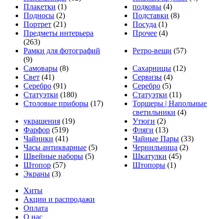
Плакетки
(1)
подковы
(4)
Подносы
(2)
Подставки
(8)
Портрет
(21)
Посуда
(1)
Предметы интерьера
Прочее
(4)
(263)
Рамки для фотографий
Ретро-вещи
(57)
(9)
Самовары
(8)
Сахарницы
(12)
Свет
(41)
Сервизы
(4)
Серебро
(91)
Серебро
(5)
Статуэтки
(180)
Статуэтки
(11)
Столовые приборы
(17)
Торшеры | Напольные
светильники
(4)
украшения
(19)
Утюги
(2)
Фарфор
(519)
Фляги
(13)
Чайники
(41)
Чайные Пары
(33)
Часы антикварные
(5)
Чернильница
(2)
Швейные наборы
(5)
Шкатулки
(45)
Штопор
(57)
Штопоры
(1)
Экраны
(3)
Хиты
Акции и распродажи
Оплата
О нас