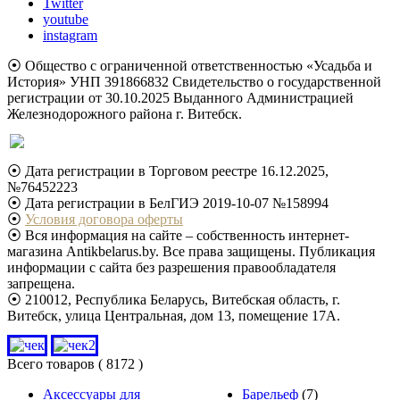
Twitter
youtube
instagram
⦿ Общество с ограниченной ответственностью «Усадьба и
История» УНП 391866832 Свидетельство о государственной
регистрации от 30.10.2025 Выданного Администрацией
Железнодорожного района г. Витебск.
⦿ Дата регистрации в Торговом реестре 16.12.2025,
№76452223
⦿ Дата регистрации в БелГИЭ 2019-10-07 №158994
⦿
Условия договора оферты
⦿ Вся информация на сайте – собственность интернет-
магазина Antikbelarus.by. Все права защищены. Публикация
информации с сайта без разрешения правообладателя
запрещена.
⦿ 210012, Республика Беларусь, Витебская область, г.
Витебск, улица Центральная, дом 13, помещение 17А.
Всего товаров
( 8172 )
Аксессуары для
Барельеф
(7)