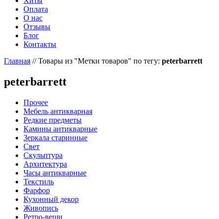
Хиты
Оплата
О нас
Отзывы
Блог
Контакты
Главная
//
Товары из "Метки товаров" по тегу:
peterbarrett
peterbarrett
Прочее
Мебель антикварная
Редкие предметы
Камины антикварные
Зеркала старинные
Свет
Скульптура
Архитектура
Часы антикварные
Текстиль
Фарфор
Кухонный декор
Живопись
Ретро-вещи