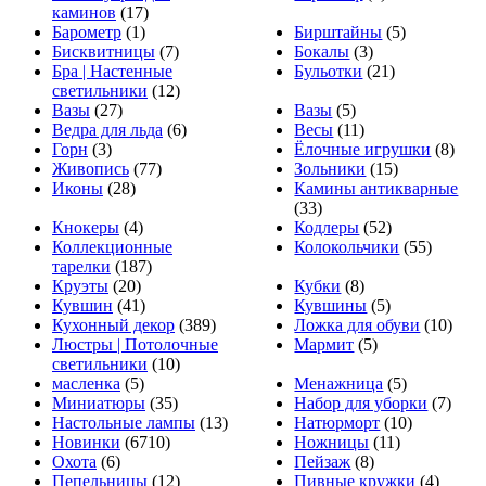
каминов
(17)
Барометр
(1)
Бирштайны
(5)
Бисквитницы
(7)
Бокалы
(3)
Бра | Настенные
Бульотки
(21)
светильники
(12)
Вазы
(27)
Вазы
(5)
Ведра для льда
(6)
Весы
(11)
Горн
(3)
Ёлочные игрушки
(8)
Живопись
(77)
Зольники
(15)
Иконы
(28)
Камины антикварные
(33)
Кнокеры
(4)
Кодлеры
(52)
Коллекционные
Колокольчики
(55)
тарелки
(187)
Круэты
(20)
Кубки
(8)
Кувшин
(41)
Кувшины
(5)
Кухонный декор
(389)
Ложка для обуви
(10)
Люстры | Потолочные
Мармит
(5)
светильники
(10)
масленка
(5)
Менажница
(5)
Миниатюры
(35)
Набор для уборки
(7)
Настольные лампы
(13)
Натюрморт
(10)
Новинки
(6710)
Ножницы
(11)
Охота
(6)
Пейзаж
(8)
Пепельницы
(12)
Пивные кружки
(4)