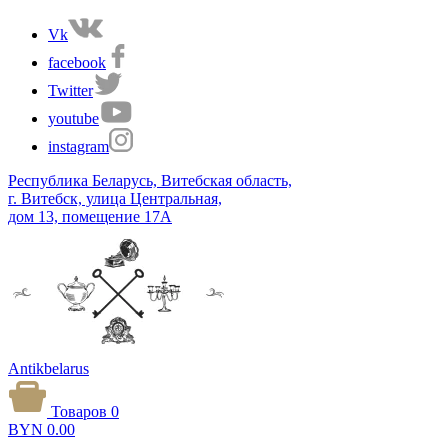
Vk
facebook
Twitter
youtube
instagram
Республика Беларусь, Витебская область,
г. Витебск, улица Центральная,
дом 13, помещение 17А
Antikbelarus
Товаров 0
BYN
0.00