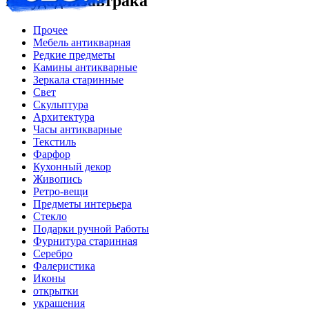
посудадлязавтрака
Прочее
Мебель антикварная
Редкие предметы
Камины антикварные
Зеркала старинные
Свет
Скульптура
Архитектура
Часы антикварные
Текстиль
Фарфор
Кухонный декор
Живопись
Ретро-вещи
Предметы интерьера
Стекло
Подарки ручной Работы
Фурнитура старинная
Серебро
Фалеристика
Иконы
открытки
украшения