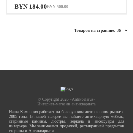
Первоначальная
Текущая
BYN
184.00
BYN
500.00
цена
цена:
составляла
BYN 184.00.
BYN 500.00.
© Copyright 2026 «Antikbelarus»
Интернет-магазин антиквариата
Наша Компания работает на белорусском антикварном рынке с
2005 года. В нашей галерее вы найдете антикварную мебель,
старинные камины, люстры, зеркала и аксессуары для
интерьера. Мы занимаемся продажей, реставрацией предметов
старины и Антиквариата.