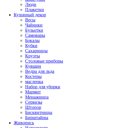
Люди
Плакетки
Кухонный декор
Весы
Чайники
Бульотки
Самовары
Бокалы
Кубки
Сахарницы
Круэты
Столовые приборы
Кувшин
Ведра для льда
Костеры
масленка
Набор для уборки
Мармит
Менажница
Сервизы
Штопор
Бисквитницы
Бирштайны
Живопись
Натюрморт