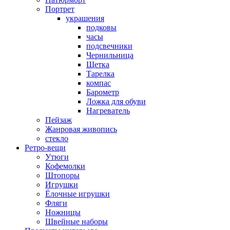
Портрет
украшения
подковы
часы
подсвечники
Чернильница
Щетка
Тарелка
компас
Барометр
Ложка для обуви
Нагреватель
Пейзаж
Жанровая живопись
стекло
Ретро-вещи
Утюги
Кофемолки
Штопоры
Игрушки
Ёлочные игрушки
Фляги
Ножницы
Швейные наборы