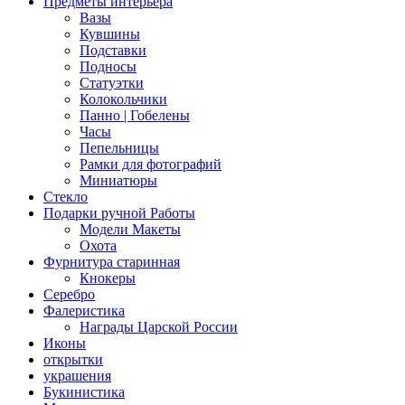
Предметы интерьера
Вазы
Кувшины
Подставки
Подносы
Статуэтки
Колокольчики
Панно | Гобелены
Часы
Пепельницы
Рамки для фотографий
Миниатюры
Стекло
Подарки ручной Работы
Модели Макеты
Охота
Фурнитура старинная
Кнокеры
Серебро
Фалеристика
Награды Царской России
Иконы
открытки
украшения
Букинистика