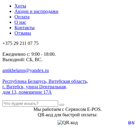
Хиты
Акции и распродажи
Оплата
О нас
Контакты
Отзывы
+375 29 211 07 75
Ежедневно с: 9:00 - 18:00.
Выходной: СБ, ВС.
antikbelarus@yandex.ru
Республика Беларусь, Витебская область,
г. Витебск, улица Центральная,
дом 13, помещение 17А
Мы работаем с Сервисом E-POS.
QR-код для быстрой оплаты:
B