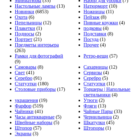
Миниатюры
(35)
Набор для уборки
(7)
Настольные лампы
(13)
Натюрморт
(10)
Новинки
(6853)
Ножницы
(11)
Охота
(6)
Пейзаж
(8)
Пепельницы
(12)
Пивные кружки
(4)
Плакетки
(1)
подковы
(4)
Подносы
(2)
Подставки
(8)
Портрет
(21)
Посуда
(1)
Предметы интерьера
Прочее
(4)
(263)
Рамки для фотографий
Ретро-вещи
(57)
(9)
Самовары
(8)
Сахарницы
(12)
Свет
(41)
Сервизы
(4)
Серебро
(91)
Серебро
(5)
Статуэтки
(180)
Статуэтки
(11)
Столовые приборы
(17)
Торшеры | Напольные
светильники
(4)
украшения
(19)
Утюги
(2)
Фарфор
(519)
Фляги
(13)
Чайники
(41)
Чайные Пары
(33)
Часы антикварные
(5)
Чернильница
(2)
Швейные наборы
(5)
Шкатулки
(45)
Штопор
(57)
Штопоры
(1)
Экраны
(3)