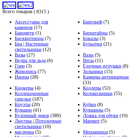
Всего товаров
( 8315 )
Аксессуары для
Барельеф
(7)
каминов
(17)
Барометр
(1)
Бирштайны
(5)
Бисквитницы
(7)
Бокалы
(3)
Бра | Настенные
Бульотки
(21)
светильники
(12)
Вазы
(27)
Вазы
(5)
Ведра для льда
(6)
Весы
(11)
Горн
(3)
Ёлочные игрушки
(8)
Живопись
(77)
Зольники
(15)
Иконы
(28)
Камины антикварные
(33)
Кнокеры
(4)
Кодлеры
(52)
Коллекционные
Колокольчики
(55)
тарелки
(187)
Круэты
(20)
Кубки
(8)
Кувшин
(41)
Кувшины
(5)
Кухонный декор
(389)
Ложка для обуви
(10)
Люстры | Потолочные
Мармит
(5)
светильники
(10)
масленка
(5)
Менажница
(5)