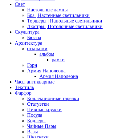
Свет
Настольные лампы
Бра | Настенные светильники
Торшеры | Напольные светильники
Люстры | Потолочные светильники
Скульптура
Бюсты
Архитектура
открытки
альбом
рамки
Горн
Армия Наполеона
Армия Наполеона
Часы антикварные
Текстиль
Фарфор
Коллекционные тарелки
Статуэтки
Пивные кружки
Посуда
Кодлеры
Чайные Пары
Вазы
Шкатулки