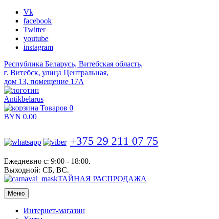
Vk
facebook
Twitter
youtube
instagram
Республика Беларусь, Витебская область,
г. Витебск, улица Центральная,
дом 13, помещение 17А
Antikbelarus
Товаров 0
BYN
0.00
+375 29 211 07 75
Ежедневно с: 9:00 - 18:00.
Выходной: СБ, ВС.
ТАЙНАЯ РАСПРОДАЖА
Меню
Интернет-магазин