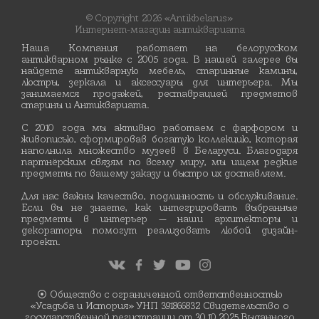
© Copyright 2026 «Antikbelarus»
Интернет-магазин антиквариата
Наша Компания работает на белорусском
антикварном рынке с 2005 года. В нашей галерее вы
найдете антикварную мебель, старинные камины,
люстры, зеркала и аксессуары для интерьера. Мы
занимаемся продажей, реставрацией предметов
старины и Антиквариата.
С 2010 года мы активно работаем с фарфором и
живописью, сформировав богатую коллекцию, которая
наполнила множество музеев в Беларуси. Благодаря
партнёрским связям по всему миру, мы ищем редкие
предметы по вашему заказу и быстро их доставляем.
Для нас важны качество, подлинность и обслуживание.
Если вы не знаете, как интегрировать выбранные
предметы в интерьер — наши архитекторы и
декораторы помогут реализовать любой дизайн-
проект.
⦿ Общество с ограниченной ответственностью
«Усадьба и История» УНП 391866832 Свидетельство о
государственной регистрации от 30.10.2025 Выданного