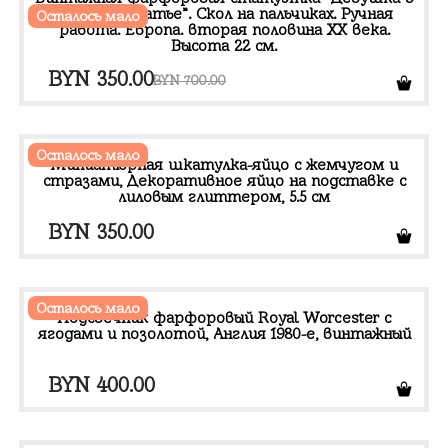
BYN 920.00.
розовом платье”. Скол на пальчиках. Ручная
Осталось мало
работа. Европа. вторая половина ХХ века.
Высота 22 см.
Первоначальная
Текущая
BYN
350.00
BYN
700.00
цена
цена:
составляла
BYN 350.00.
Осталось мало
BYN 700.00.
Миниатюрная шкатулка-яйцо с жемчугом и
стразами, Декоративное яйцо на подставке с
лиловым глиттером, 5.5 см
BYN
350.00
Осталось мало
Подсвечник фарфоровый Royal Worcester с
ягодами и позолотой, Англия 1980-е, винтажный
BYN
400.00