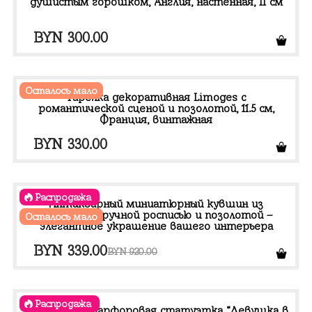
душистым горошком, Англия, настенная, 11 см
BYN
300.00
Осталось мало
Тарелка декоративная Limoges с
романтической сценой и позолотой, 11.5 см,
Франция, винтажная
BYN
330.00
Распродажа
Антикварный миниатюрный кувшин из
фарфора с ручной росписью и позолотой –
Осталось мало
элегантное украшение вашего интерьера
Первоначальная
Текущая
BYN
339.00
BYN
920.00
цена
цена:
составляла
BYN 339.00.
Распродажа
Винтажная фарфоровая статуэтка “Девушка в