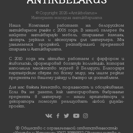
© Copyright 2026 «Antikbelarus»
Интернет-магазин антиквариата
Наша Компания работает на белорусском
антикварном рынке с 2005 года. В нашей галерее вы
найдете антикварную мебель, старинные камины,
люстры, зеркала и аксессуары для интерьера. Мы
занимаемся продажей, реставрацией предметов
старины и Антиквариата.
С 2010 года мы активно работаем с фарфором и
живописью, сформировав богатую коллекцию, которая
наполнила множество музеев в Беларуси. Благодаря
партнёрским связям по всему миру, мы ищем редкие
предметы по вашему заказу и быстро их доставляем.
Для нас важны качество, подлинность и обслуживание.
Если вы не знаете, как интегрировать выбранные
предметы в интерьер — наши архитекторы и
декораторы помогут реализовать любой дизайн-
проект.
⦿ Общество с ограниченной ответственностью
«Усадьба и История» УНП 391866832 Свидетельство о