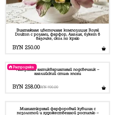
Винтажная цветочная композиция Royal
Doulton с розами, фарфор, Англия, букет в
вазочке, скол по краю
BYN
250.00
Распродажа
Латунный антиквариатный подсвечник –
английский стиль эпохи
Первоначальная
Текущая
BYN
258.00
BYN
700.00
цена
цена:
составляла
BYN 258.00.
BYN 700.00.
Миниатюрный фарфоровый кувшин с
позолотой и художественной росписью –