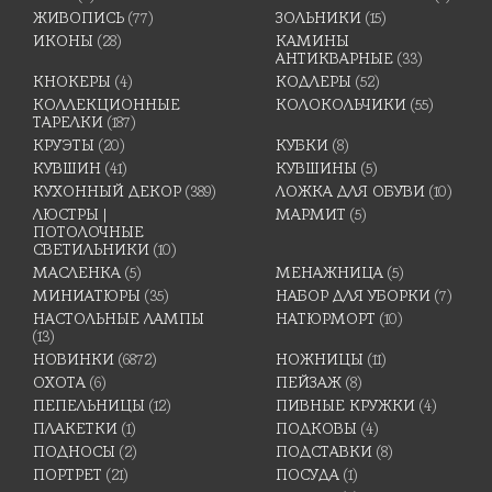
ЖИВОПИСЬ
(77)
ЗОЛЬНИКИ
(15)
ИКОНЫ
(28)
КАМИНЫ
АНТИКВАРНЫЕ
(33)
КНОКЕРЫ
(4)
КОДЛЕРЫ
(52)
КОЛЛЕКЦИОННЫЕ
КОЛОКОЛЬЧИКИ
(55)
ТАРЕЛКИ
(187)
КРУЭТЫ
(20)
КУБКИ
(8)
КУВШИН
(41)
КУВШИНЫ
(5)
КУХОННЫЙ ДЕКОР
(389)
ЛОЖКА ДЛЯ ОБУВИ
(10)
ЛЮСТРЫ |
МАРМИТ
(5)
ПОТОЛОЧНЫЕ
СВЕТИЛЬНИКИ
(10)
МАСЛЕНКА
(5)
МЕНАЖНИЦА
(5)
МИНИАТЮРЫ
(35)
НАБОР ДЛЯ УБОРКИ
(7)
НАСТОЛЬНЫЕ ЛАМПЫ
НАТЮРМОРТ
(10)
(13)
НОВИНКИ
(6872)
НОЖНИЦЫ
(11)
ОХОТА
(6)
ПЕЙЗАЖ
(8)
ПЕПЕЛЬНИЦЫ
(12)
ПИВНЫЕ КРУЖКИ
(4)
ПЛАКЕТКИ
(1)
ПОДКОВЫ
(4)
ПОДНОСЫ
(2)
ПОДСТАВКИ
(8)
ПОРТРЕТ
(21)
ПОСУДА
(1)