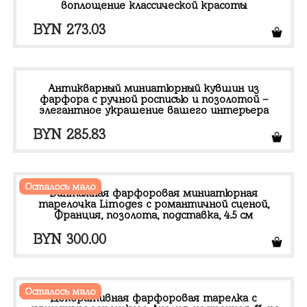
воплощение классической красоты
BYN
273.03
Антикварный миниатюрный кувшин из
фарфора с ручной росписью и позолотой –
элегантное украшение вашего интерьера
BYN
285.83
Осталось мало
Винтажная фарфоровая миниатюрная
тарелочка Limoges с романтичной сценой,
Франция, позолота, подставка, 4.5 см
BYN
300.00
Осталось мало
Декоративная фарфоровая тарелка с