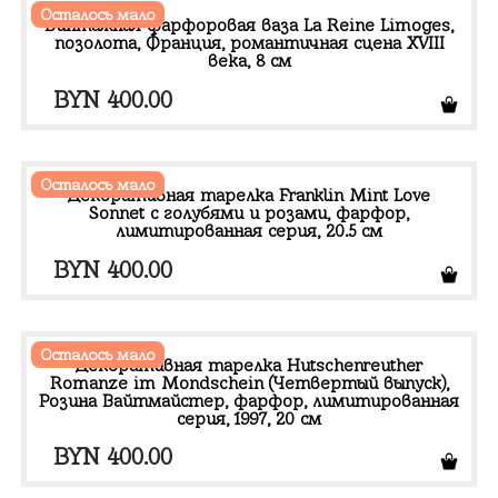
Осталось мало
Винтажная фарфоровая ваза La Reine Limoges,
позолота, Франция, романтичная сцена XVIII
века, 8 см
BYN
400.00
Осталось мало
Декоративная тарелка Franklin Mint Love
Sonnet с голубями и розами, фарфор,
лимитированная серия, 20.5 см
BYN
400.00
Осталось мало
Декоративная тарелка Hutschenreuther
Romanze im Mondschein (Четвертый выпуск),
Розина Вайтмайстер, фарфор, лимитированная
серия, 1997, 20 см
BYN
400.00