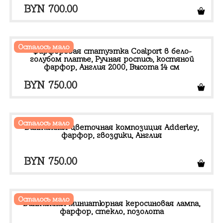
BYN
700.00
Осталось мало
Фарфоровая статуэтка Coalport в бело-
голубом платье, Ручная роспись, костяной
фарфор, Англия 2000, Высота 14 см
BYN
750.00
Осталось мало
Винтажная цветочная композиция Adderley,
фарфор, гвоздики, Англия
BYN
750.00
Осталось мало
Винтажная миниатюрная керосиновая лампа,
фарфор, стекло, позолота