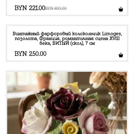
Первоначальная
Текущая
BYN
221.00
BYN
600.00
цена
цена:
составляла
BYN 221.00.
BYN 600.00.
Винтажный фарфоровый колокольчик Limoges,
позолота, Франция, романтичная сцена XVIII
века, БИТЫЙ (скол), 7 см
BYN
250.00