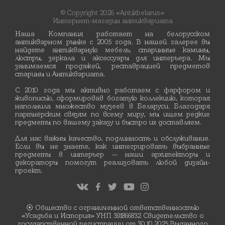
© Copyright 2026 «Antikbelarus»
Интернет-магазин антиквариата
Наша Компания работает на белорусском
антикварном рынке с 2005 года. В нашей галерее вы
найдете антикварную мебель, старинные камины,
люстры, зеркала и аксессуары для интерьера. Мы
занимаемся продажей, реставрацией предметов
старины и Антиквариата.
С 2010 года мы активно работаем с фарфором и
живописью, сформировав богатую коллекцию, которая
наполнила множество музеев в Беларуси. Благодаря
партнёрским связям по всему миру, мы ищем редкие
предметы по вашему заказу и быстро их доставляем.
Для нас важны качество, подлинность и обслуживание.
Если вы не знаете, как интегрировать выбранные
предметы в интерьер — наши архитекторы и
декораторы помогут реализовать любой дизайн-
проект.
⦿ Общество с ограниченной ответственностью
«Усадьба и История» УНП 391866832 Свидетельство о
государственной регистрации от 30.10.2025 Выданного