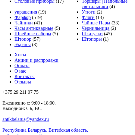
Столовые приборы
(17)
Торшеры | Напольные
светильники
(4)
украшения
(19)
Утюги
(2)
Фарфор
(519)
Фляги
(13)
Чайники
(41)
Чайные Пары
(33)
Часы антикварные
(5)
Чернильница
(2)
Швейные наборы
(5)
Шкатулки
(45)
Штопор
(57)
Штопоры
(1)
Экраны
(3)
Хиты
Акции и распродажи
Оплата
О нас
Контакты
Отзывы
+375 29 211 07 75
Ежедневно с: 9:00 - 18:00.
Выходной: СБ, ВС.
antikbelarus@yandex.ru
Республика Беларусь, Витебская область,