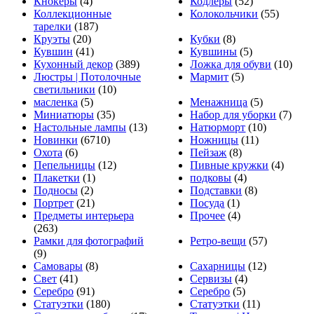
Кнокеры
(4)
Кодлеры
(52)
Коллекционные
Колокольчики
(55)
тарелки
(187)
Круэты
(20)
Кубки
(8)
Кувшин
(41)
Кувшины
(5)
Кухонный декор
(389)
Ложка для обуви
(10)
Люстры | Потолочные
Мармит
(5)
светильники
(10)
масленка
(5)
Менажница
(5)
Миниатюры
(35)
Набор для уборки
(7)
Настольные лампы
(13)
Натюрморт
(10)
Новинки
(6710)
Ножницы
(11)
Охота
(6)
Пейзаж
(8)
Пепельницы
(12)
Пивные кружки
(4)
Плакетки
(1)
подковы
(4)
Подносы
(2)
Подставки
(8)
Портрет
(21)
Посуда
(1)
Предметы интерьера
Прочее
(4)
(263)
Рамки для фотографий
Ретро-вещи
(57)
(9)
Самовары
(8)
Сахарницы
(12)
Свет
(41)
Сервизы
(4)
Серебро
(91)
Серебро
(5)
Статуэтки
(180)
Статуэтки
(11)