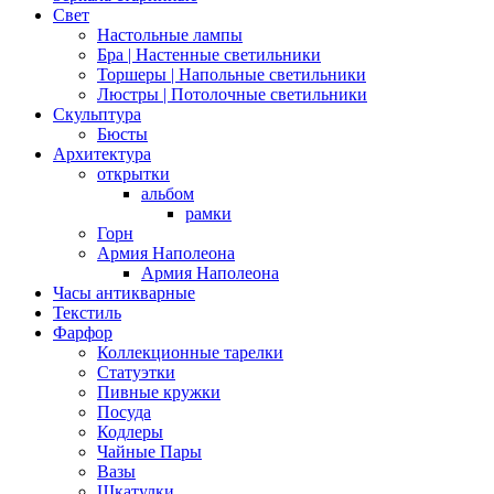
Свет
Настольные лампы
Бра | Настенные светильники
Торшеры | Напольные светильники
Люстры | Потолочные светильники
Скульптура
Бюсты
Архитектура
открытки
альбом
рамки
Горн
Армия Наполеона
Армия Наполеона
Часы антикварные
Текстиль
Фарфор
Коллекционные тарелки
Статуэтки
Пивные кружки
Посуда
Кодлеры
Чайные Пары
Вазы
Шкатулки