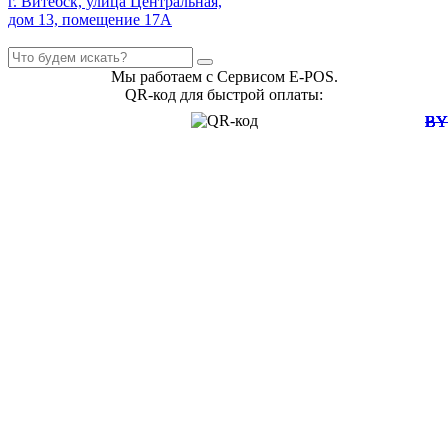
г. Витебск, улица Центральная,
дом 13, помещение 17А
Мы работаем с Сервисом E-POS.
QR-код для быстрой оплаты:
B
B
B
B
B
B
B