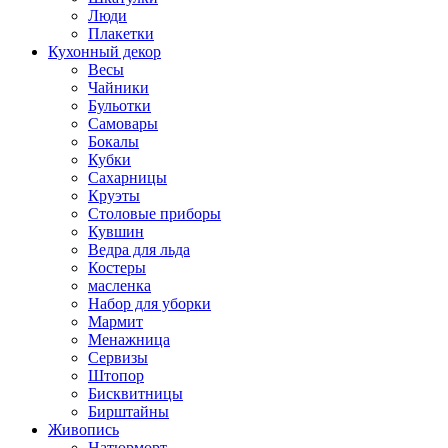
Люди
Плакетки
Кухонный декор
Весы
Чайники
Бульотки
Самовары
Бокалы
Кубки
Сахарницы
Круэты
Столовые приборы
Кувшин
Ведра для льда
Костеры
масленка
Набор для уборки
Мармит
Менажница
Сервизы
Штопор
Бисквитницы
Бирштайны
Живопись
Натюрморт