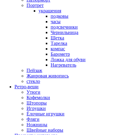
Портрет
украшения
подковы
часы
подсвечники
Чернильница
Щетка
Тарелка
компас
Барометр
Ложка для обуви
Нагреватель
Пейзаж
Жанровая живопись
стекло
Ретро-вещи
Утюги
Кофемолки
Штопоры
Игрушки
Ёлочные игрушки
Фляги
Ножницы
Швейные наборы