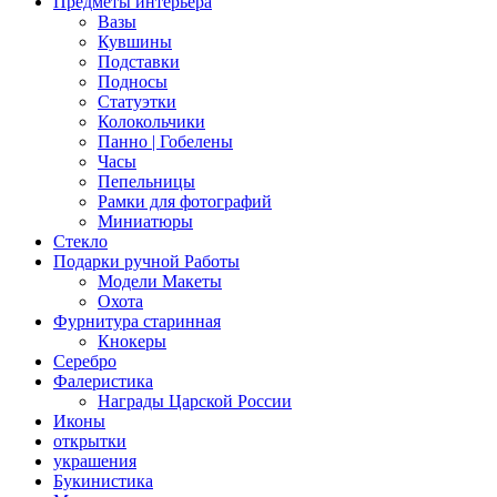
Предметы интерьера
Вазы
Кувшины
Подставки
Подносы
Статуэтки
Колокольчики
Панно | Гобелены
Часы
Пепельницы
Рамки для фотографий
Миниатюры
Стекло
Подарки ручной Работы
Модели Макеты
Охота
Фурнитура старинная
Кнокеры
Серебро
Фалеристика
Награды Царской России
Иконы
открытки
украшения
Букинистика