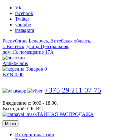
Vk
facebook
Twitter
youtube
instagram
Республика Беларусь, Витебская область,
г. Витебск, улица Центральная,
дом 13, помещение 17А
Antikbelarus
Товаров 0
BYN
0.00
+375 29 211 07 75
Ежедневно с: 9:00 - 18:00.
Выходной: СБ, ВС.
ТАЙНАЯ РАСПРОДАЖА
Меню
Интернет-магазин