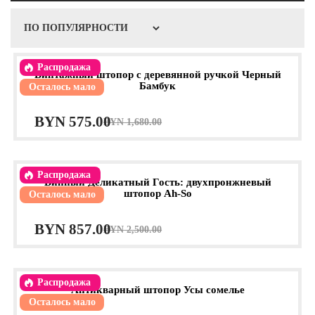
Распродажа
Винтажный штопор с деревянной ручкой Черный
Бамбук
Осталось мало
Первоначальная
Текущая
BYN
575.00
BYN
1,680.00
цена
цена:
составляла
BYN 575.00.
Распродажа
Винный Деликатный Гость: двухпронжневый
BYN 1,680.00.
штопор Ah-So
Осталось мало
Первоначальная
Текущая
BYN
857.00
BYN
2,500.00
цена
цена:
составляла
BYN 857.00.
Распродажа
Антикварный штопор Усы сомелье
BYN 2,500.00.
Осталось мало