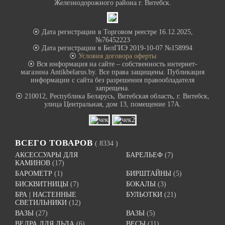
Железнодорожного района г. Витебск.
⦿ Дата регистрации в Торговом реестре 16.12.2025,
№76452223
⦿ Дата регистрации в БелГИЭ 2019-10-07 №158994
⦿
Условия договора оферты
⦿ Вся информация на сайте – собственность интернет-
магазина Antikbelarus.by. Все права защищены. Публикация
информации с сайта без разрешения правообладателя
запрещена.
⦿ 210012, Республика Беларусь, Витебская область, г. Витебск,
улица Центральная, дом 13, помещение 17А.
ВСЕГО ТОВАРОВ
( 8334 )
АКСЕССУАРЫ ДЛЯ
БАРЕЛЬЕФ
(7)
КАМИНОВ
(17)
БАРОМЕТР
(1)
БИРШТАЙНЫ
(5)
БИСКВИТНИЦЫ
(7)
БОКАЛЫ
(3)
БРА | НАСТЕННЫЕ
БУЛЬОТКИ
(21)
СВЕТИЛЬНИКИ
(12)
ВАЗЫ
(27)
ВАЗЫ
(5)
ВЕДРА ДЛЯ ЛЬДА
(6)
ВЕСЫ
(11)