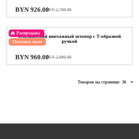
Первоначальная
Текущая
BYN
926.00
BYN
2,700.00
цена
цена:
составляла
BYN 926.00.
Распродажа
Итальянский винтажный штопор с Т-образной
BYN 2,700.00.
ручкой
Осталось мало
Первоначальная
Текущая
BYN
960.00
BYN
2,800.00
цена
цена:
составляла
BYN 960.00.
BYN 2,800.00.