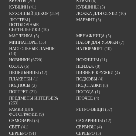
КРУЭТЫ
(20)
КУБКИ
(8)
КУВШИН
(41)
КУВШИНЫ
(5)
КУХОННЫЙ ДЕКОР
(389)
ЛОЖКА ДЛЯ ОБУВИ
(10)
ЛЮСТРЫ |
МАРМИТ
(5)
ПОТОЛОЧНЫЕ
СВЕТИЛЬНИКИ
(10)
МАСЛЕНКА
(5)
МЕНАЖНИЦА
(5)
МИНИАТЮРЫ
(35)
НАБОР ДЛЯ УБОРКИ
(7)
НАСТОЛЬНЫЕ ЛАМПЫ
НАТЮРМОРТ
(10)
(13)
НОВИНКИ
(6720)
НОЖНИЦЫ
(11)
ОХОТА
(6)
ПЕЙЗАЖ
(8)
ПЕПЕЛЬНИЦЫ
(12)
ПИВНЫЕ КРУЖКИ
(4)
ПЛАКЕТКИ
(1)
ПОДКОВЫ
(4)
ПОДНОСЫ
(2)
ПОДСТАВКИ
(8)
ПОРТРЕТ
(21)
ПОСУДА
(1)
ПРЕДМЕТЫ ИНТЕРЬЕРА
ПРОЧЕЕ
(4)
(263)
РАМКИ ДЛЯ
РЕТРО-ВЕЩИ
(57)
ФОТОГРАФИЙ
(9)
САМОВАРЫ
(8)
САХАРНИЦЫ
(12)
СВЕТ
(41)
СЕРВИЗЫ
(4)
СЕРЕБРО
(91)
СЕРЕБРО
(5)