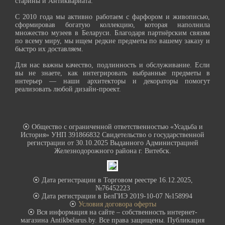
старины и Антиквариата.
С 2010 года мы активно работаем с фарфором и живописью,
сформировав богатую коллекцию, которая наполнила
множество музеев в Беларуси. Благодаря партнёрским связям
по всему миру, мы ищем редкие предметы по вашему заказу и
быстро их доставляем.
Для нас важны качество, подлинность и обслуживание. Если
вы не знаете, как интегрировать выбранные предметы в
интерьер — наши архитекторы и декораторы помогут
реализовать любой дизайн-проект.
⦿ Общество с ограниченной ответственностью «Усадьба и
История» УНП 391866832 Свидетельство о государственной
регистрации от 30.10.2025 Выданного Администрацией
Железнодорожного района г. Витебск.
⦿ Дата регистрации в Торговом реестре 16.12.2025,
№76452223
⦿ Дата регистрации в БелГИЭ 2019-10-07 №158994
⦿
Условия договора оферты
⦿ Вся информация на сайте – собственность интернет-
магазина Antikbelarus.by. Все права защищены. Публикация