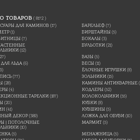
О ТОВАРОВ
( 8172 )
ССУАРЫ ДЛЯ КАМИНОВ
(17)
БАРЕЛЬЕФ
(7)
МЕТР
(1)
БИРШТАЙНЫ
(5)
ВИТНИЦЫ
(7)
БОКАЛЫ
(3)
 НАСТЕННЫЕ
БУЛЬОТКИ
(21)
ИЛЬНИКИ
(12)
(27)
ВАЗЫ
(5)
 ДЛЯ ЛЬДА
(6)
ВЕСЫ
(11)
3)
ЁЛОЧНЫЕ ИГРУШКИ
(8)
ПИСЬ
(77)
ЗОЛЬНИКИ
(15)
Ы
(28)
КАМИНЫ АНТИКВАРНЫЕ
ЕРЫ
(4)
КОДЛЕРЫ
(52)
ЕКЦИОННЫЕ ТАРЕЛКИ
(187)
КОЛОКОЛЬЧИКИ
(55)
ТЫ
(20)
КУБКИ
(8)
ИН
(41)
КУВШИНЫ
(5)
ННЫЙ ДЕКОР
(389)
ЛОЖКА ДЛЯ ОБУВИ
(10)
Ы | ПОТОЛОЧНЫЕ
МАРМИТ
(5)
ИЛЬНИКИ
(10)
ЕНКА
(5)
МЕНАЖНИЦА
(5)