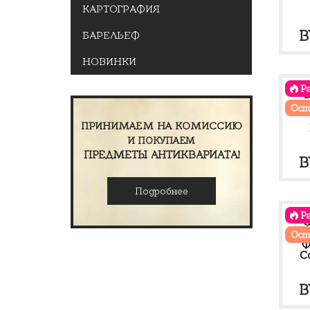
КАРТОГРАФИЯ
B
БАРЕЛЬЕФ
НОВИНКИ
Р
Ост
ПРИНИМАЕМ НА КОМИССИЮ
И ПОКУПАЕМ
ПРЕДМЕТЫ АНТИКВАРИАТА!
П
B
ц
Подробнее
с
Р
B
С
Ост
Ф
Co
П
B
ц