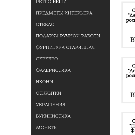
РЕТРО-ВЕЩИ
С
ПРЕДМЕТЫ ИНТЕРЬЕРА
“Д
росп
СТЕКЛО
ПОДАРКИ РУЧНОЙ РАБОТЫ
B
ФУРНИТУРА СТАРИННАЯ
СЕРЕБРО
С
ФАЛЕРИСТИКА
“Д
росп
ИКОНЫ
ОТКРЫТКИ
B
УКРАШЕНИЯ
БУКИНИСТИКА
С
“П
МОНЕТЫ
Ф