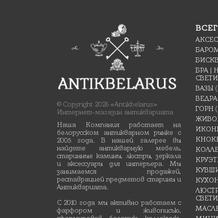
ВСЕГ
АКСЕ
БАРО
БИСК
БРА |
СВЕТ
ВАЗЫ
ВЕДРА
© Copyright 2026 «Antikbelarus»
ГОРН
(
Интернет-магазин антиквариата
ЖИВО
Наша Компания работает на
ИКОН
белорусском антикварном рынке с
КНОК
2005 года. В нашей галерее вы
найдете антикварную мебель,
КОЛЛ
старинные камины, люстры, зеркала
КРУЭ
и аксессуары для интерьера. Мы
КУВШ
занимаемся продажей,
реставрацией предметов старины и
КУХО
Антиквариата.
ЛЮСТР
СВЕТ
С 2010 года мы активно работаем с
МАСЛ
фарфором и живописью,
сформировав богатую коллекцию,