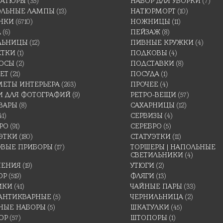
АТЮРЫ
(35)
НАБОР ДЛЯ УБОРКИ
(7)
ОЛЬНЫЕ ЛАМПЫ
(13)
НАТЮРМОРТ
(10)
НКИ
(6710)
НОЖНИЦЫ
(11)
А
(6)
ПЕЙЗАЖ
(8)
ЛЬНИЦЫ
(12)
ПИВНЫЕ КРУЖКИ
(4)
ЕТКИ
(1)
ПОДКОВЫ
(4)
ОСЫ
(2)
ПОДСТАВКИ
(8)
ЕТ
(21)
ПОСУДА
(1)
МЕТЫ ИНТЕРЬЕРА
(263)
ПРОЧЕЕ
(4)
И ДЛЯ ФОТОГРАФИЙ
(9)
РЕТРО-ВЕЩИ
(57)
ВАРЫ
(8)
САХАРНИЦЫ
(12)
41)
СЕРВИЗЫ
(4)
РО
(91)
СЕРЕБРО
(5)
ЭТКИ
(180)
СТАТУЭТКИ
(11)
ОВЫЕ ПРИБОРЫ
(17)
ТОРШЕРЫ | НАПОЛЬНЫЕ
СВЕТИЛЬНИКИ
(4)
ШЕНИЯ
(19)
УТЮГИ
(2)
ОР
(519)
ФЛЯГИ
(13)
ИКИ
(41)
ЧАЙНЫЕ ПАРЫ
(33)
 АНТИКВАРНЫЕ
(5)
ЧЕРНИЛЬНИЦА
(2)
НЫЕ НАБОРЫ
(5)
ШКАТУЛКИ
(45)
ОР
(57)
ШТОПОРЫ
(1)