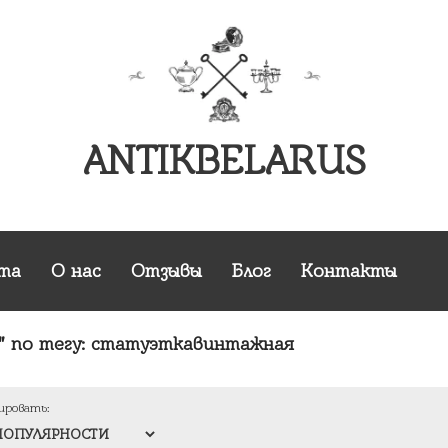
ANTIKBELARUS
та
О нас
Отзывы
Блог
Контакты
 по тегу:
статуэткавинтажная
ировать: