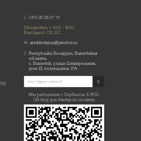
+375 29 211 07 75
Ежедневно с: 9:00 - 18:00.
Выходной: СБ, ВС.
antikbelarus@yandex.ru
Республика Беларусь, Витебская
область,
г. Витебск, улица Центральная,
дом 13, помещение 17А
(33)
Мы работаем с Сервисом E-POS.
QR-код для быстрой оплаты: