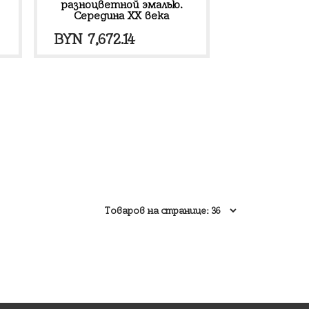
разноцветной эмалью.
Середина ХХ века
я
BYN
7,672.14
00.