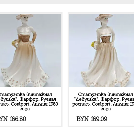
татуэтка винтажная
Статуэтка винтажная
евушка”. Фарфор. Ручная
“Девушка”. Фарфор. Ручн
ись. Coalport, Англия 1980
роспись. Coalport, Англия 1
года
года
YN
166.80
BYN
169.09