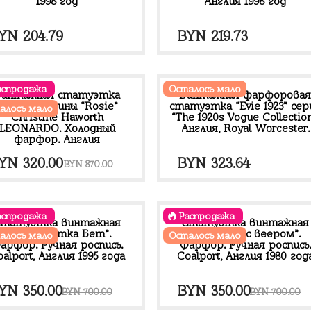
1998 год
Англия 1998 год
YN
204.79
BYN
219.73
аспродажа
Осталось мало
Винтажная статуэтка
Винтажная фарфорова
юной балерины “Rosie”
статуэтка “Evie 1923” сер
алось мало
Christine Haworth
“The 1920s Vogue Collection
LEONARDO. Холодный
Англия, Royal Worcester.
фарфор. Англия
ервоначальная
Текущая
YN
320.00
BYN
323.64
BYN
870.00
ена
цена:
оставляла
BYN 320.00.
аспродажа
Распродажа
YN 870.00.
татуэтка винтажная
Статуэтка винтажная
“Дебютантка Бет”.
“Девушка с веером”.
алось мало
Осталось мало
арфор. Ручная роспись.
Фарфор. Ручная роспись.
alport, Англия 1995 года
Coalport, Англия 1980 год
ервоначальная
Текущая
Первоначальная
Текуща
YN
350.00
BYN
350.00
BYN
700.00
BYN
700.00
ена
цена:
цена
цена: