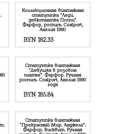
Коллекционная винтажная
.
статуэтка “Леди.
дебютантка Поппи”.
Фарфор, роспись. Coalport,
Англия 1990
BYN
182.33
Статуэтка винтажная
“Девушка в розовом
980
платье”. Фарфор. Ручная
роспись. Coalport, Англия 1990
года
BYN
185.84
Статуэтка винтажная
т.
“Прекрасный Мир, Анджела”.
Фарфор. Бисквит. Ручная