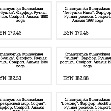
татуэтка винтажная
Статуэтка винтажная
евушка”. Фарфор. Ручная
“Девушка Нина”. Фарфор
ись. Coalport, Англия 1980
Ручная роспись. Coalport,
года
Англия 1993 года
YN
179.46
BYN
179.46
татуэтка винтажная
Статуэтка винтажная
евушка”. Фарфор. Ручная
“Лидия”. Фарфор. Ручная
ись. Coalport, Англия 1980
роспись. Coalport, Англия 1
года
года
YN
182.33
BYN
182.88
татуэтка винтажная
Статуэтка винтажная
рекрасный мир, София”.
“Бомонд”. Фарфор. Бискви
арфор. Coalport, Англия
Ручная роспись. Coalport,