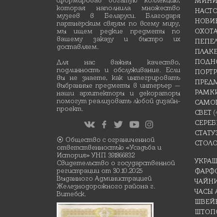
МИНИ
которая наполнила множество
НАСТ
музеев в Беларуси. Благодаря
НОВИ
партнёрским связям по всему миру,
мы ищем редкие предметы по
ОХОТ
вашему заказу и быстро их
ПЕПЕ
доставляем.
ПЛАК
ПОДН
Для нас важны качество,
подлинность и обслуживание. Если
ПОРТР
вы не знаете, как интегрировать
ПРЕД
выбранные предметы в интерьер —
РАМК
наши архитекторы и декораторы
помогут реализовать любой дизайн-
САМО
проект.
СВЕТ
(
СЕРЕБ
СТАТУ
⦿ Общество с ограниченной
СТОЛ
ответственностью «Усадьба и
История» УНП 391866832
УКРА
Свидетельство о государственной
регистрации от 30.10.2025
ФАРФ
Выданного Администрацией
ЧАЙН
Железнодорожного района г.
ЧАСЫ
Витебск.
ШВЕЙ
ШТОП