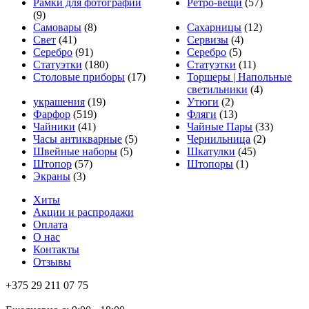
Рамки для фотографий
Ретро-вещи
(57)
(9)
Самовары
(8)
Сахарницы
(12)
Свет
(41)
Сервизы
(4)
Серебро
(91)
Серебро
(5)
Статуэтки
(180)
Статуэтки
(11)
Столовые приборы
(17)
Торшеры | Напольные
светильники
(4)
украшения
(19)
Утюги
(2)
Фарфор
(519)
Фляги
(13)
Чайники
(41)
Чайные Пары
(33)
Часы антикварные
(5)
Чернильница
(2)
Швейные наборы
(5)
Шкатулки
(45)
Штопор
(57)
Штопоры
(1)
Экраны
(3)
Хиты
Акции и распродажи
Оплата
О нас
Контакты
Отзывы
+375 29 211 07 75