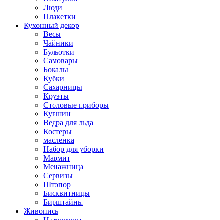
Люди
Плакетки
Кухонный декор
Весы
Чайники
Бульотки
Самовары
Бокалы
Кубки
Сахарницы
Круэты
Столовые приборы
Кувшин
Ведра для льда
Костеры
масленка
Набор для уборки
Мармит
Менажница
Сервизы
Штопор
Бисквитницы
Бирштайны
Живопись
Натюрморт