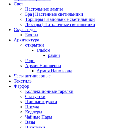
Свет
Настольные лампы
Бра | Настенные светильники
Торшеры | Напольные светильники
Люстры | Потолочные светильники
Скульптура
Бюсты
Архитектура
открытки
альбом
рамки
Горн
Армия Наполеона
Армия Наполеона
Часы антикварные
Текстиль
Фарфор
Коллекционные тарелки
Статуэтки
Пивные кружки
Посуда
Кодлеры
Чайные Пары
Вазы
Шкатулки