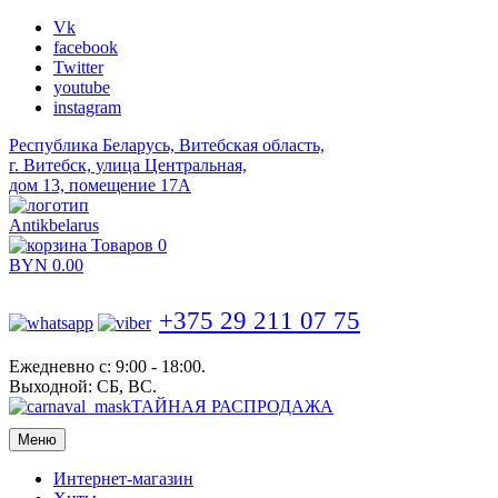
Vk
facebook
Twitter
youtube
instagram
Республика Беларусь, Витебская область,
г. Витебск, улица Центральная,
дом 13, помещение 17А
Antikbelarus
Товаров 0
BYN
0.00
+375 29 211 07 75
Ежедневно с: 9:00 - 18:00.
Выходной: СБ, ВС.
ТАЙНАЯ РАСПРОДАЖА
Меню
Интернет-магазин