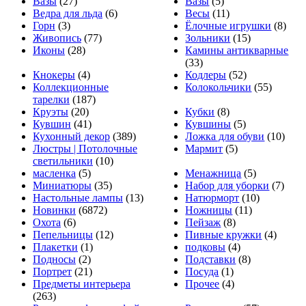
Вазы
(27)
Вазы
(5)
Ведра для льда
(6)
Весы
(11)
Горн
(3)
Ёлочные игрушки
(8)
Живопись
(77)
Зольники
(15)
Иконы
(28)
Камины антикварные
(33)
Кнокеры
(4)
Кодлеры
(52)
Коллекционные
Колокольчики
(55)
тарелки
(187)
Круэты
(20)
Кубки
(8)
Кувшин
(41)
Кувшины
(5)
Кухонный декор
(389)
Ложка для обуви
(10)
Люстры | Потолочные
Мармит
(5)
светильники
(10)
масленка
(5)
Менажница
(5)
Миниатюры
(35)
Набор для уборки
(7)
Настольные лампы
(13)
Натюрморт
(10)
Новинки
(6872)
Ножницы
(11)
Охота
(6)
Пейзаж
(8)
Пепельницы
(12)
Пивные кружки
(4)
Плакетки
(1)
подковы
(4)
Подносы
(2)
Подставки
(8)
Портрет
(21)
Посуда
(1)
Предметы интерьера
Прочее
(4)
(263)