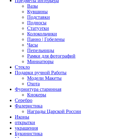
Предметы интерьера
Вазы
Кувшины
Подставки
Подносы
Статуэтки
Колокольчики
Панно | Гобелены
Часы
Пепельницы
Рамки для фотографий
Миниатюры
Стекло
Подарки ручной Работы
Модели Макеты
Охота
Фурнитура старинная
Кнокеры
Серебро
Фалеристика
Награды Царской России
Иконы
открытки
украшения
Букинистика