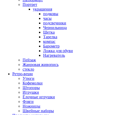
Портрет
украшения
подковы
часы
подсвечники
Чернильница
Щетка
Тарелка
компас
Барометр
Ложка для обуви
Нагреватель
Пейзаж
Жанровая живопись
стекло
Ретро-вещи
Утюги
Кофемолки
Штопоры
Игрушки
Ёлочные игрушки
Фляги
Ножницы
Швейные наборы