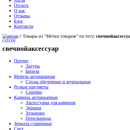
Хиты
Оплата
О нас
Отзывы
Блог
Контакты
Главная
//
Товары из "Метки товаров" по тегу:
свечнойаксессу
свечнойаксессуар
Прочее
Латунь
Бронза
Мебель антикварная
Столы обеденные и журнальные
Редкие предметы
Серебро
Камины антикварные
Аксессуары для каминов
Экраны
Зольники
Пепельницы
Зеркала старинные
Свет