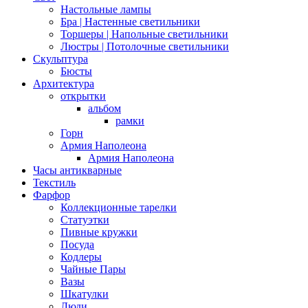
Настольные лампы
Бра | Настенные светильники
Торшеры | Напольные светильники
Люстры | Потолочные светильники
Скульптура
Бюсты
Архитектура
открытки
альбом
рамки
Горн
Армия Наполеона
Армия Наполеона
Часы антикварные
Текстиль
Фарфор
Коллекционные тарелки
Статуэтки
Пивные кружки
Посуда
Кодлеры
Чайные Пары
Вазы
Шкатулки
Люди