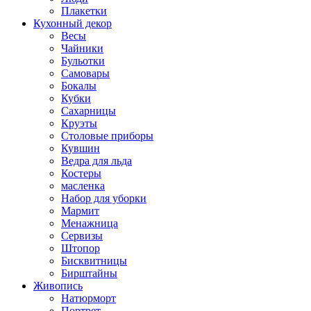
Плакетки
Кухонный декор
Весы
Чайники
Бульотки
Самовары
Бокалы
Кубки
Сахарницы
Круэты
Столовые приборы
Кувшин
Ведра для льда
Костеры
масленка
Набор для уборки
Мармит
Менажница
Сервизы
Штопор
Бисквитницы
Бирштайны
Живопись
Натюрморт
Портрет