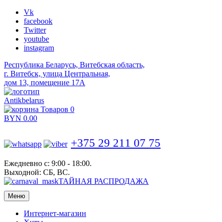
Vk
facebook
Twitter
youtube
instagram
Республика Беларусь, Витебская область,
г. Витебск, улица Центральная,
дом 13, помещение 17А
Antikbelarus
Товаров 0
BYN
0.00
+375 29 211 07 75
Ежедневно с: 9:00 - 18:00.
Выходной: СБ, ВС.
ТАЙНАЯ РАСПРОДАЖА
Меню
Интернет-магазин