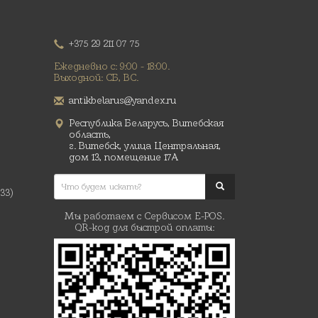
+375 29 211 07 75
Ежедневно с: 9:00 - 18:00.
Выходной: СБ, ВС.
antikbelarus@yandex.ru
Республика Беларусь, Витебская
область,
г. Витебск, улица Центральная,
дом 13, помещение 17А
(33)
Мы работаем с Сервисом E-POS.
QR-код для быстрой оплаты: