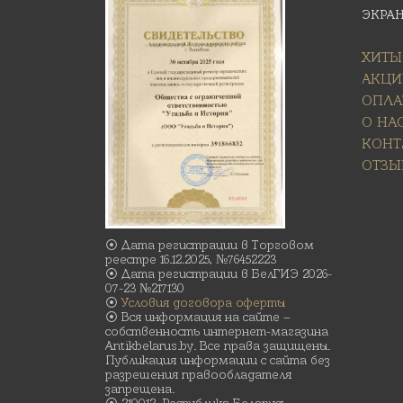
ЭКРА
ХИТЫ
АКЦИ
ОПЛА
О НА
КОНТ
ОТЗЫ
⦿ Дата регистрации в Торговом
реестре 16.12.2025, №76452223
⦿ Дата регистрации в БелГИЭ 2026-
07-23 №217130
⦿
Условия договора оферты
⦿ Вся информация на сайте –
собственность интернет-магазина
Antikbelarus.by. Все права защищены.
Публикация информации с сайта без
разрешения правообладателя
запрещена.