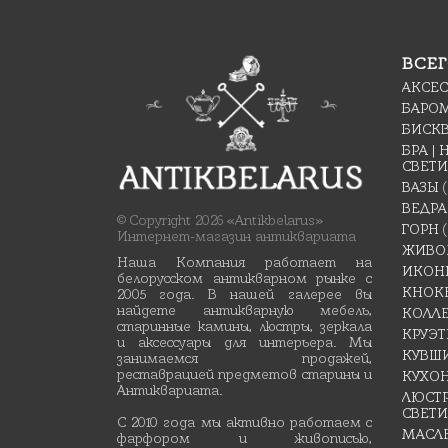
ВСЕГ
АКСЕ
БАРО
БИСК
БРА |
СВЕТ
ВАЗЫ
ВЕДРА
© Copyright 2026 «Antikbelarus»
ГОРН
(
Интернет-магазин антиквариата
ЖИВО
Наша Компания работает на
ИКОН
белорусском антикварном рынке с
КНОК
2005 года. В нашей галерее вы
найдете антикварную мебель,
КОЛЛ
старинные камины, люстры, зеркала
КРУЭ
и аксессуары для интерьера. Мы
КУВШ
занимаемся продажей,
реставрацией предметов старины и
КУХО
Антиквариата.
ЛЮСТР
СВЕТ
С 2010 года мы активно работаем с
МАСЛ
фарфором и живописью,