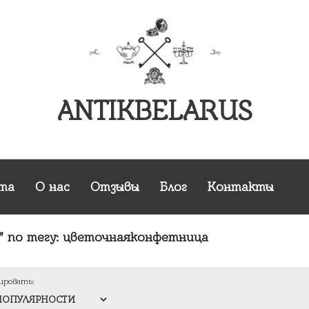
ANTIKBELARUS
та
О нас
Отзывы
Блог
Контакты
 по тегу:
цветочнаяконфетница
ировать: