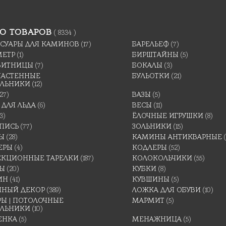
О ТОВАРОВ
( 8334 )
ССУАРЫ ДЛЯ КАМИНОВ
(17)
БАРЕЛЬЕФ
(7)
МЕТР
(1)
БИРШТАЙНЫ
(5)
ВИТНИЦЫ
(7)
БОКАЛЫ
(3)
 НАСТЕННЫЕ
БУЛЬОТКИ
(21)
ИЛЬНИКИ
(12)
(27)
ВАЗЫ
(5)
 ДЛЯ ЛЬДА
(6)
ВЕСЫ
(11)
3)
ЁЛОЧНЫЕ ИГРУШКИ
(8)
ПИСЬ
(77)
ЗОЛЬНИКИ
(15)
Ы
(28)
КАМИНЫ АНТИКВАРНЫЕ
ЕРЫ
(4)
КОДЛЕРЫ
(52)
ЕКЦИОННЫЕ ТАРЕЛКИ
(187)
КОЛОКОЛЬЧИКИ
(55)
ТЫ
(20)
КУБКИ
(8)
ИН
(41)
КУВШИНЫ
(5)
ННЫЙ ДЕКОР
(389)
ЛОЖКА ДЛЯ ОБУВИ
(10)
Ы | ПОТОЛОЧНЫЕ
МАРМИТ
(5)
ИЛЬНИКИ
(10)
ЕНКА
(5)
МЕНАЖНИЦА
(5)