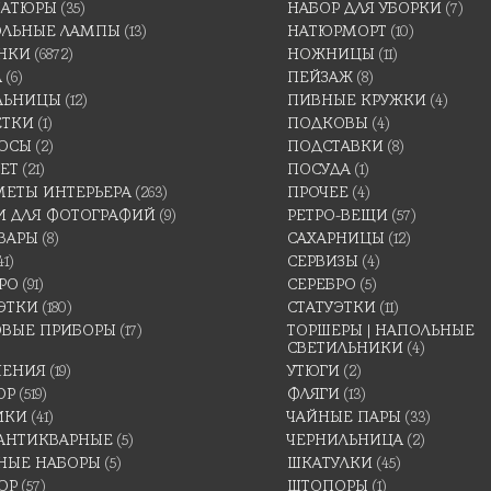
АТЮРЫ
(35)
НАБОР ДЛЯ УБОРКИ
(7)
ОЛЬНЫЕ ЛАМПЫ
(13)
НАТЮРМОРТ
(10)
НКИ
(6872)
НОЖНИЦЫ
(11)
А
(6)
ПЕЙЗАЖ
(8)
ЛЬНИЦЫ
(12)
ПИВНЫЕ КРУЖКИ
(4)
ЕТКИ
(1)
ПОДКОВЫ
(4)
ОСЫ
(2)
ПОДСТАВКИ
(8)
ЕТ
(21)
ПОСУДА
(1)
МЕТЫ ИНТЕРЬЕРА
(263)
ПРОЧЕЕ
(4)
И ДЛЯ ФОТОГРАФИЙ
(9)
РЕТРО-ВЕЩИ
(57)
ВАРЫ
(8)
САХАРНИЦЫ
(12)
41)
СЕРВИЗЫ
(4)
РО
(91)
СЕРЕБРО
(5)
ЭТКИ
(180)
СТАТУЭТКИ
(11)
ОВЫЕ ПРИБОРЫ
(17)
ТОРШЕРЫ | НАПОЛЬНЫЕ
СВЕТИЛЬНИКИ
(4)
ШЕНИЯ
(19)
УТЮГИ
(2)
ОР
(519)
ФЛЯГИ
(13)
ИКИ
(41)
ЧАЙНЫЕ ПАРЫ
(33)
 АНТИКВАРНЫЕ
(5)
ЧЕРНИЛЬНИЦА
(2)
НЫЕ НАБОРЫ
(5)
ШКАТУЛКИ
(45)
ОР
(57)
ШТОПОРЫ
(1)