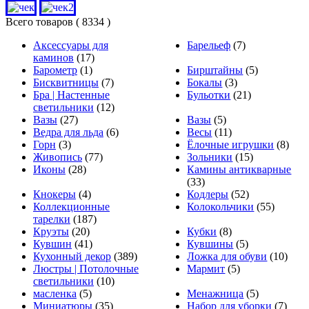
Всего товаров
( 8334 )
Аксессуары для
Барельеф
(7)
каминов
(17)
Барометр
(1)
Бирштайны
(5)
Бисквитницы
(7)
Бокалы
(3)
Бра | Настенные
Бульотки
(21)
светильники
(12)
Вазы
(27)
Вазы
(5)
Ведра для льда
(6)
Весы
(11)
Горн
(3)
Ёлочные игрушки
(8)
Живопись
(77)
Зольники
(15)
Иконы
(28)
Камины антикварные
(33)
Кнокеры
(4)
Кодлеры
(52)
Коллекционные
Колокольчики
(55)
тарелки
(187)
Круэты
(20)
Кубки
(8)
Кувшин
(41)
Кувшины
(5)
Кухонный декор
(389)
Ложка для обуви
(10)
Люстры | Потолочные
Мармит
(5)
светильники
(10)
масленка
(5)
Менажница
(5)
Миниатюры
(35)
Набор для уборки
(7)