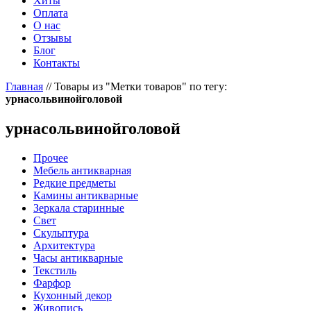
Хиты
Оплата
О нас
Отзывы
Блог
Контакты
Главная
//
Товары из "Метки товаров" по тегу:
урнасольвинойголовой
урнасольвинойголовой
Прочее
Мебель антикварная
Редкие предметы
Камины антикварные
Зеркала старинные
Свет
Скульптура
Архитектура
Часы антикварные
Текстиль
Фарфор
Кухонный декор
Живопись