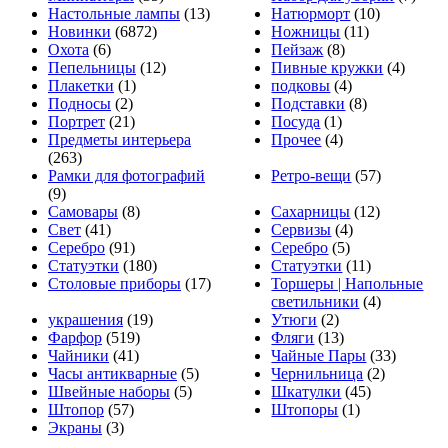
Настольные лампы
(13)
Натюрморт
(10)
Новинки
(6872)
Ножницы
(11)
Охота
(6)
Пейзаж
(8)
Пепельницы
(12)
Пивные кружки
(4)
Плакетки
(1)
подковы
(4)
Подносы
(2)
Подставки
(8)
Портрет
(21)
Посуда
(1)
Предметы интерьера
Прочее
(4)
(263)
Рамки для фотографий
Ретро-вещи
(57)
(9)
Самовары
(8)
Сахарницы
(12)
Свет
(41)
Сервизы
(4)
Серебро
(91)
Серебро
(5)
Статуэтки
(180)
Статуэтки
(11)
Столовые приборы
(17)
Торшеры | Напольные
светильники
(4)
украшения
(19)
Утюги
(2)
Фарфор
(519)
Фляги
(13)
Чайники
(41)
Чайные Пары
(33)
Часы антикварные
(5)
Чернильница
(2)
Швейные наборы
(5)
Шкатулки
(45)
Штопор
(57)
Штопоры
(1)
Экраны
(3)