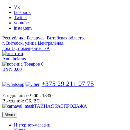
Vk
facebook
Twitter
youtube
instagram
Республика Беларусь, Витебская область,
г. Витебск, улица Центральная,
дом 13, помещение 17А
Antikbelarus
Товаров 0
BYN
0.00
+375 29 211 07 75
Ежедневно с: 9:00 - 18:00.
Выходной: СБ, ВС.
ТАЙНАЯ РАСПРОДАЖА
Меню
Интернет-магазин