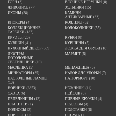
ГОРН
(3)
ЁЛОЧНЫЕ ИГРУШКИ
(8)
ЖИВОПИСЬ
(77)
ЗОЛЬНИКИ
(15)
ИКОНЫ
(28)
КАМИНЫ
АНТИКВАРНЫЕ
(33)
КНОКЕРЫ
(4)
КОДЛЕРЫ
(52)
КОЛЛЕКЦИОННЫЕ
КОЛОКОЛЬЧИКИ
(55)
ТАРЕЛКИ
(187)
КРУЭТЫ
(20)
КУБКИ
(8)
КУВШИН
(41)
КУВШИНЫ
(5)
КУХОННЫЙ ДЕКОР
(389)
ЛОЖКА ДЛЯ ОБУВИ
(10)
ЛЮСТРЫ |
МАРМИТ
(5)
ПОТОЛОЧНЫЕ
СВЕТИЛЬНИКИ
(10)
МАСЛЕНКА
(5)
МЕНАЖНИЦА
(5)
МИНИАТЮРЫ
(35)
НАБОР ДЛЯ УБОРКИ
(7)
НАСТОЛЬНЫЕ ЛАМПЫ
НАТЮРМОРТ
(10)
(13)
НОВИНКИ
(6853)
НОЖНИЦЫ
(11)
ОХОТА
(6)
ПЕЙЗАЖ
(8)
ПЕПЕЛЬНИЦЫ
(12)
ПИВНЫЕ КРУЖКИ
(4)
ПЛАКЕТКИ
(1)
ПОДКОВЫ
(4)
ПОДНОСЫ
(2)
ПОДСТАВКИ
(8)
ПОРТРЕТ
(21)
ПОСУДА
(1)