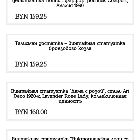
дебютантка Поппи”. Фарфор, роспись. Coalport,
Англия 1990
BYN
159.25
Талисман достатка – винтажная статуэтка
бронзового козла
BYN
159.25
Винтажная статуэтка “Дама с розой”, стиль Art
Deco 1920-х, Lavender Rose Lady, коллекционная
ценность
BYN
160.00
Винтажная статуэтка “Викторианская леди со