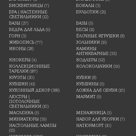
БИСКВИТНИЦЫ
(7)
БОКАЛЫ
(3)
БРА | НАСТЕННЫЕ
БУЛЬОТКИ
(21)
СВЕТИЛЬНИКИ
(12)
ВАЗЫ
(27)
ВАЗЫ
(5)
ВЕДРА ДЛЯ ЛЬДА
(6)
ВЕСЫ
(11)
ГОРН
(3)
ЁЛОЧНЫЕ ИГРУШКИ
(8)
ЖИВОПИСЬ
(77)
ЗОЛЬНИКИ
(15)
ИКОНЫ
(28)
КАМИНЫ
АНТИКВАРНЫЕ
(33)
КНОКЕРЫ
(4)
КОДЛЕРЫ
(52)
КОЛЛЕКЦИОННЫЕ
КОЛОКОЛЬЧИКИ
(55)
ТАРЕЛКИ
(187)
КРУЭТЫ
(20)
КУБКИ
(8)
КУВШИН
(41)
КУВШИНЫ
(5)
КУХОННЫЙ ДЕКОР
(389)
ЛОЖКА ДЛЯ ОБУВИ
(10)
ЛЮСТРЫ |
МАРМИТ
(5)
ПОТОЛОЧНЫЕ
СВЕТИЛЬНИКИ
(10)
МАСЛЕНКА
(5)
МЕНАЖНИЦА
(5)
МИНИАТЮРЫ
(35)
НАБОР ДЛЯ УБОРКИ
(7)
НАСТОЛЬНЫЕ ЛАМПЫ
НАТЮРМОРТ
(10)
(13)