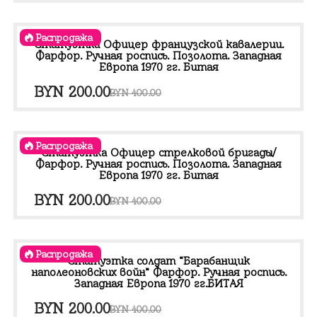
цена
цена:
составляла
BYN 200.00.
Распродажа
BYN 400.00.
Статуэтка Офицер французской кавалерии.
Фарфор. Ручная роспись. Позолота. Западная
Европа 1970 гг. Битая
Первоначальная
Текущая
BYN
200.00
BYN
400.00
цена
цена:
составляла
BYN 200.00.
Распродажа
BYN 400.00.
Статуэтка Офицер стрелковой бригады/
Фарфор. Ручная роспись. Позолота. Западная
Европа 1970 гг. Битая
Первоначальная
Текущая
BYN
200.00
BYN
400.00
цена
цена:
составляла
BYN 200.00.
Распродажа
BYN 400.00.
Статуэтка солдат “Барабанщик
наполеоновских войн” Фарфор. Ручная роспись.
Западная Европа 1970 гг.БИТАЯ
Первоначальная
Текущая
BYN
200.00
BYN
400.00