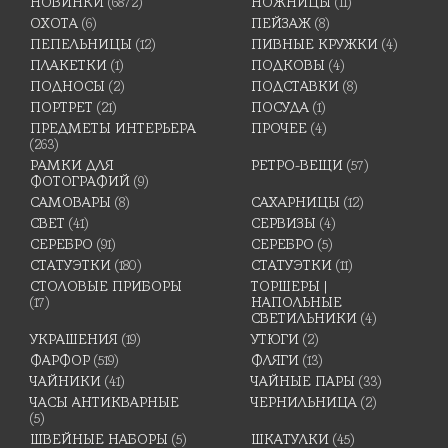
НОВИНКИ
(6872)
НОЖНИЦЫ
(11)
ОХОТА
(6)
ПЕЙЗАЖ
(8)
ПЕПЕЛЬНИЦЫ
(12)
ПИВНЫЕ КРУЖКИ
(4)
ПЛАКЕТКИ
(1)
ПОДКОВЫ
(4)
ПОДНОСЫ
(2)
ПОДСТАВКИ
(8)
ПОРТРЕТ
(21)
ПОСУДА
(1)
ПРЕДМЕТЫ ИНТЕРЬЕРА
ПРОЧЕЕ
(4)
(263)
РАМКИ ДЛЯ
РЕТРО-ВЕЩИ
(57)
ФОТОГРАФИЙ
(9)
САМОВАРЫ
(8)
САХАРНИЦЫ
(12)
СВЕТ
(41)
СЕРВИЗЫ
(4)
СЕРЕБРО
(91)
СЕРЕБРО
(5)
СТАТУЭТКИ
(180)
СТАТУЭТКИ
(11)
СТОЛОВЫЕ ПРИБОРЫ
ТОРШЕРЫ |
(17)
НАПОЛЬНЫЕ
СВЕТИЛЬНИКИ
(4)
УКРАШЕНИЯ
(19)
УТЮГИ
(2)
ФАРФОР
(519)
ФЛЯГИ
(13)
ЧАЙНИКИ
(41)
ЧАЙНЫЕ ПАРЫ
(33)
ЧАСЫ АНТИКВАРНЫЕ
ЧЕРНИЛЬНИЦА
(2)
(5)
ШВЕЙНЫЕ НАБОРЫ
(5)
ШКАТУЛКИ
(45)