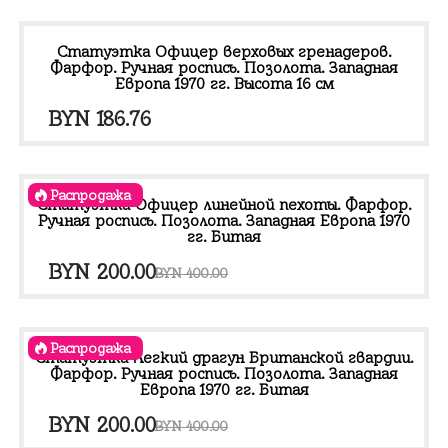
Статуэтка Офицер верховых гренадеров.
Фарфор. Ручная роспись. Позолота. Западная
Европа 1970 гг. Высота 16 см
BYN
186.76
Распродажа
Статуэтка Офицер линейной пехоты. Фарфор.
Ручная роспись. Позолота. Западная Европа 1970
гг. Битая
Первоначальная
Текущая
BYN
200.00
BYN
400.00
цена
цена:
составляла
BYN 200.00.
Распродажа
BYN 400.00.
Статуэтка Легкий драгун Британской гвардии.
Фарфор. Ручная роспись. Позолота. Западная
Европа 1970 гг. Битая
Первоначальная
Текущая
BYN
200.00
BYN
400.00