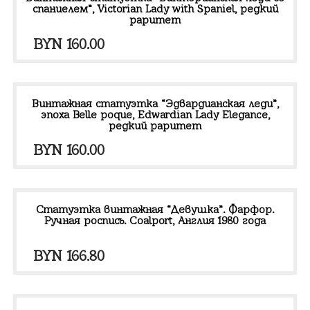
спаниелем”, Victorian Lady with Spaniel, редкий
раритет
BYN
160.00
Винтажная статуэтка “Эдвардианская леди”,
эпоха Belle poque, Edwardian Lady Elegance,
редкий раритет
BYN
160.00
Статуэтка винтажная “Девушка”. Фарфор.
Ручная роспись. Coalport, Англия 1980 года
BYN
166.80