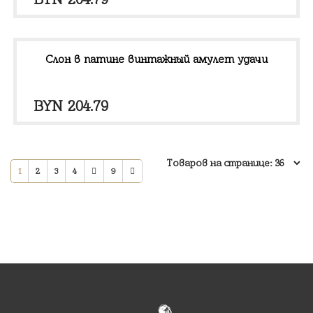
Слон в патине винтажный амулет удачи
BYN
204.79
1
2
3
4
9