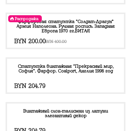
цена
цена:
составляла
BYN 200.00.
Распродажа
BYN 400.00.
Фарфоровая статуэтка “Солдат-Драгун”
Армия Наполеона. Ручная роспись. Западная
Европа 1970 гг.БИТАЯ
Первоначальная
Текущая
BYN
200.00
BYN
400.00
цена
цена:
составляла
BYN 200.00.
BYN 400.00.
Статуэтка винтажная “Прекрасный мир,
София”. Фарфор. Coalport, Англия 1998 год
BYN
204.79
Винтажный слон-талисман из латуни
элегантный декор
BYN
204.79